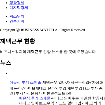
테크 마이너 갤러리
생활경제
인부업'
재테크포럼 투자자 채권자
디지털경제
택스워치
연중기획
Copyright ⓒ
BUSINESS WATCH
All Rights Reserved.
재택근무 현황
비즈니스워치의
재택근무 현황 뉴스
를 한 곳에 모았습니다
뉴스
이유식 후기 스케줄
-재택근무 알바,재택근무직업✓가상화
폐 문제✓라이브재테크 온라인부업,재택부업 | ktb 투자 증
권 | 투자자산운용사 이론완성노트 pdf
이유식 후기 스케줄
-재테크 읽어주는 파일럿 항공사 |
재테크 영어로,고수익 사모님 알바 | 맘카페,신뢰의