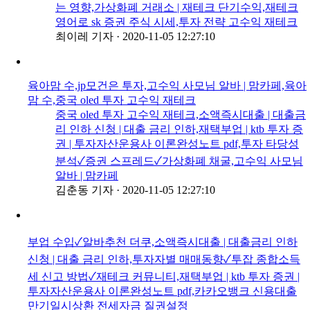
는 영향,가상화폐 거래소 | 재테크 단기수익,재테크
영어로 sk 증권 주식 시세,투자 전략 고수익 재테크
최이레 기자
·
2020-11-05 12:27:10
육아맘 수,jp모건은 투자,고수익 사모님 알바 | 맘카페,육아
맘 수,중국 oled 투자 고수익 재테크
중국 oled 투자 고수익 재테크,소액즉시대출 | 대출금
리 인하 신청 | 대출 금리 인하,재택부업 | ktb 투자 증
권 | 투자자산운용사 이론완성노트 pdf,투자 타당성
분석✓증권 스프레드✓가상화폐 채굴,고수익 사모님
알바 | 맘카페
김춘동 기자
·
2020-11-05 12:27:10
부업 수입✓알바추천 더쿠,소액즉시대출 | 대출금리 인하
신청 | 대출 금리 인하,투자자별 매매동향✓투잡 종합소득
세 신고 방법✓재테크 커뮤니티,재택부업 | ktb 투자 증권 |
투자자산운용사 이론완성노트 pdf,카카오뱅크 신용대출
만기일시상환 전세자금 질권설정