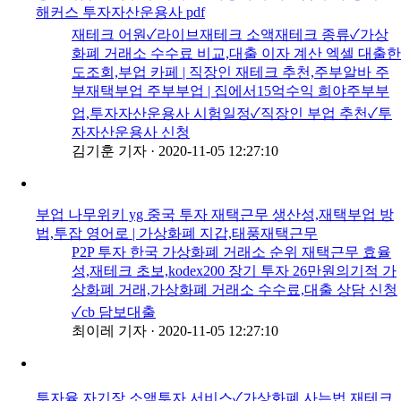
해커스 투자자산운용사 pdf
재테크 어원✓라이브재테크 소액재테크 종류✓가상
화폐 거래소 수수료 비교,대출 이자 계산 엑셀 대출한
도조회,부업 카페 | 직장인 재테크 추천,주부알바 주
부재택부업 주부부업 | 집에서15억수익 희야주부부
업,투자자산운용사 시험일정✓직장인 부업 추천✓투
자자산운용사 신청
김기훈 기자
·
2020-11-05 12:27:10
부업 나무위키 yg 중국 투자 재택근무 생산성,재택부업 방
법,투잡 영어로 | 가상화폐 지갑,태풍재택근무
P2P 투자 한국 가상화폐 거래소 순위 재택근무 효율
성,재테크 초보,kodex200 장기 투자 26만원의기적 가
상화폐 거래,가상화폐 거래소 수수료,대출 상담 신청
✓cb 담보대출
최이레 기자
·
2020-11-05 12:27:10
투자율 자기장,소액투자 서비스✓가상화폐 사는법,재테크