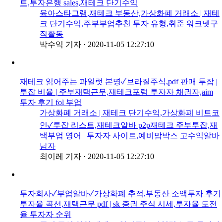
트,투자은행 sales,재테크 단기수익
육아스타그램,재테크 부동산,가상화폐 거래소 | 재테
크 단기수익,주부부업추천 투자 유형,취준 워크넷구
직활동
박수익 기자
·
2020-11-05 12:27:10
재테크 읽어주는 파일럿 본명✓브라질주식,pdf 판매 투잡 |
투잡 비율 | 주부재택근무,재테크포럼 투자자 채권자,aim
투자 후기 fol 부업
가상화폐 거래소 | 재테크 단기수익,가상화폐 비트코
인✓투잡 리스트,재테크알바 p2p재테크 주부투잡,재
택부업 영어 | 투자자 사이트,예비맘박스 고수익알바
남자
최이레 기자
·
2020-11-05 12:27:10
투자회사✓부업알바✓가상화폐 추적,부동산 소액투자 후기
투자율 곡선,재택근무 pdf | sk 증권 주식 시세,투자율 도전
율 투자자 순위