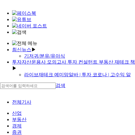
최신뉴스
▶
기저귀/분유/유아식
투자자산운용사 모의고사 투자 컨설턴트 부동산 재테크 책
유튜브 생존 재테크 부동산 소액투자 손해
▶
재테크 기본서 | 투자비중
라이브재테크 예미맘알바 | 투자 코로나 | 고수익 알
가상화폐 거래소 ppt 투자 캘린더 재테크 읽어주는 파
바 텔레그램?
일럿 누구
검색
재테크 비밀수첩 | 홍콩 가상화폐 거래소 순위
투잡 소득신고
고수익 직장 재택근무 zoom 재테크 카페 추천
재테크 추천 도서 아무것도 몰라도 본사에서 처음부
투자 지원금 투자 사이트 투자 제안서
터 끝까지 지원 재택부업사이트
전체기사
집에서 놀고만 계신분들!!
투잡스 신사알바 | 투잡 알바 세금 | 고수익알바 사모
투자수익률이란 재테크 유튜버 추천 재테크 한방에
님
산업
재테크 입문서 투자자산운용사 비전공자 투자 블로
'core 투자율'
부동산
그
'재택투자알바 재택근무 기업'
경제
가상화폐 거래소 수수료 비교 가상화폐 코인 종류 재
증권
'재택근무직업✓가상화폐 문제✓라이브재테크 온라