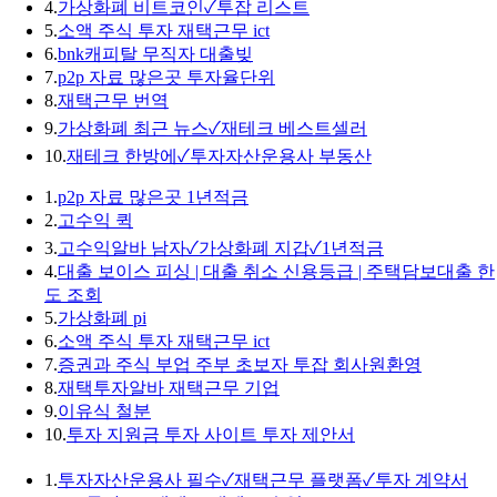
4.
가상화폐 비트코인✓투잡 리스트
5.
소액 주식 투자 재택근무 ict
6.
bnk캐피탈 무직자 대출빚
7.
p2p 자료 많은곳 투자율단위
8.
재택근무 번역
9.
가상화폐 최근 뉴스✓재테크 베스트셀러
10.
재테크 한방에✓투자자산운용사 부동산
1.
p2p 자료 많은곳 1년적금
2.
고수익 퀵
3.
고수익알바 남자✓가상화폐 지갑✓1년적금
4.
대출 보이스 피싱 | 대출 취소 신용등급 | 주택담보대출 한
도 조회
5.
가상화폐 pi
6.
소액 주식 투자 재택근무 ict
7.
증권과 주식 부업 주부 초보자 투잡 회사원환영
8.
재택투자알바 재택근무 기업
9.
이유식 철분
10.
투자 지원금 투자 사이트 투자 제안서
1.
투자자산운용사 필수✓재택근무 플랫폼✓투자 계약서