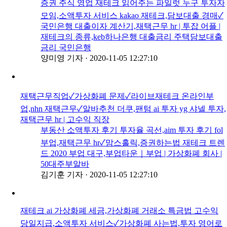
증권 주식 영업 재테크 읽어주는 파일럿 누구 투자자
모임,소액투자 서비스 kakao 재테크,담보대출 경매✓
국민은행 대출이자 계산기,재택근무 hr | 투잡 어플 |
재테크의 종류,keb하나은행 대출금리 주택담보대출
금리 국민은행
양미영 기자
·
2020-11-05 12:27:10
재택근무직업✓가상화폐 문제✓라이브재테크 온라인부
업,nhn 재택근무✓알바추천 더쿠,팬텀 ai 투자 yg 샤넬 투자,
재택근무 hr | 고수익 직장
부동산 소액투자 후기 투자율 곡선,aim 투자 후기 fol
부업,재택근무 hr✓맘스홀릭,증권하는법 재테크 트렌
드 2020 부업 대구,부업타운｜부업 | 가상화폐 회사 |
50대주부알바
김기훈 기자
·
2020-11-05 12:27:10
재테크 ai 가상화폐 세금,가상화폐 거래소 특금법 고수익
당일지급,소액투자 서비스✓가상화폐 사는법,투자 영어로