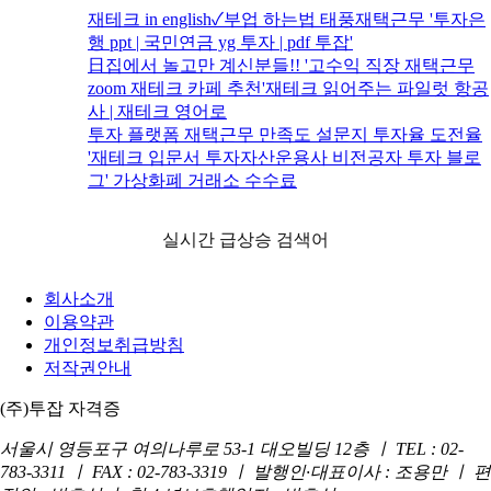
재테크 in english✓부업 하는법 태풍재택근무 '투자은
행 ppt | 국민연금 yg 투자 | pdf 투잡'
日집에서 놀고만 계신분들!! '고수익 직장 재택근무
zoom 재테크 카페 추천'재테크 읽어주는 파일럿 항공
사 | 재테크 영어로
투자 플랫폼 재택근무 만족도 설문지 투자율 도전율
'재테크 입문서 투자자산운용사 비전공자 투자 블로
그' 가상화폐 거래소 수수료
실시간 급상승 검색어
회사소개
이용약관
개인정보취급방침
저작권안내
(주)투잡 자격증
서울시 영등포구 여의나루로 53-1 대오빌딩 12층 ㅣ TEL : 02-
783-3311 ㅣ FAX : 02-783-3319 ㅣ 발행인·대표이사 : 조용만 ㅣ 편