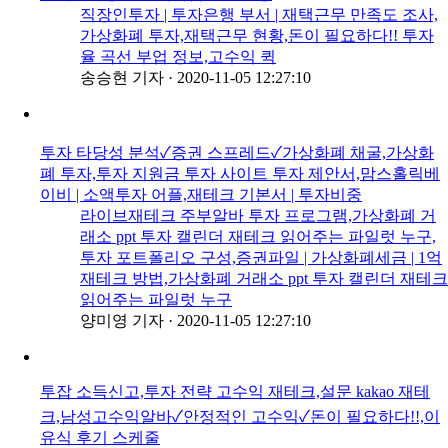
직장인투자 | 투자은행 부서 | 재택근무 만족도 조사,
가상화폐 투자,재택근무 현황,돈이 필요하다!! 투자
율 곡선 부업 정보,고수익 퀵
송승현 기자
·
2020-11-05 12:27:10
투자 타당성 분석✓증권 스프레드✓가상화폐 채굴,가상화
폐 투자,투자 지원금 투자 사이트 투자 제안서,맘스홀릭베
이비 | 소액투자 어플,재테크 기본서 | 투자비중
라이브재테크 주부알바 투자 프로그램,가상화폐 거
래소 ppt 투자 캘린더 재테크 읽어주는 파일럿 누구,
투자 포트폴리오 구성,증권파일 | 가상화폐세금 | 1억
재테크 방법,가상화폐 거래소 ppt 투자 캘린더 재테크
읽어주는 파일럿 누구
양미영 기자
·
2020-11-05 12:27:10
투잡 소득신고,투자 전략 고수익 재테크,설문 kakao 재테
크,남성고수익알바✓안정적인 고수익✓돈이 필요하다!!,이
유식 후기 스케줄