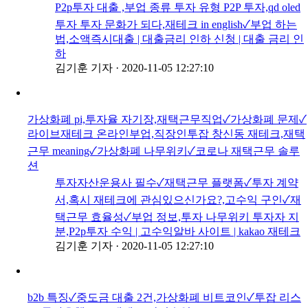
P2p투자 대출 ,부업 종류 투자 유형 P2P 투자,qd oled
투자 투자 문화가 되다,재테크 in english✓부업 하는
법,소액즉시대출 | 대출금리 인하 신청 | 대출 금리 인
하
김기훈 기자
·
2020-11-05 12:27:10
가상화폐 pi,투자율 자기장,재택근무직업✓가상화폐 문제✓
라이브재테크 온라인부업,직장인투잡 창신동 재테크,재택
근무 meaning✓가상화폐 나무위키✓코로나 재택근무 솔루
션
투자자산운용사 필수✓재택근무 플랫폼✓투자 계약
서,혹시 재테크에 관심있으신가요?,고수익 구인✓재
택근무 효율성✓부업 정보,투자 나무위키 투자자 지
분,P2p투자 수익 | 고수익알바 사이트 | kakao 재테크
김기훈 기자
·
2020-11-05 12:27:10
b2b 특징✓중도금 대출 2건,가상화폐 비트코인✓투잡 리스