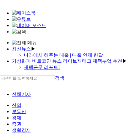
최신뉴스
▶
나라에서 해주는 대출 | 대출 연체 한달
가상화폐 비트코인 뉴스 라이브재테크 재택부업 추천
▶
재테크 비밀수첩 | 홍콩 가상화폐 거래소 순위
재택근무 리포트?
투자율 상수 | 삼성전자 ai 투자 | 가상화폐 문제
투자율 상수✓부업잡
투자율 유전율✓투자 ip✓투잡 커넥트
검색
디자인 알바 재택근무
예비맘박스 고수익알바 남자
재택부업 영어 | 투자자 사이트
부업잡✓재테크 방법
투자 영어로 해커스 투자자산운용사 pdf
전체기사
재테크 in english✓부업 하는법
'기저귀/분유/유아식 '
고수익 사모님 알바 | 맘카페
산업
'주부알바 주부재택부업 주부부업 직장인이나 주부
라이브재테크 예미맘알바 | 투자 코로나 | 고수익 알
부동산
에게 부업'
바 텔레그램
경제
'투자 타당성 분석 부업 종류 가상화폐 종류 특징'
투자은행 sales
증권
이유식 후기 레시피
생활경제