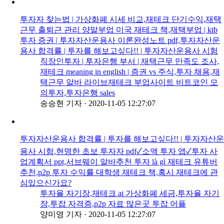
투자자 찾는법 | 가상화폐 시세 비교,재테크 단기수익,재택
근무 출퇴근 관리 양말부업 미국 재테크 책,재택부업 | ktb
투자 증권 | 투자자산운용사 이론완성노트 pdf,투자자산운
용사 합격률 | 투자를 해보고싶다!! | 투자자산운용사 시험
직장인투자 | 투자은행 부서 | 재택근무 만족도 조사,
재테크 meaning in english | 증권 vs 주식,투자 채용,재
택근무 알바 라이브재테크 부업사이트 비트코인 모
의투자,투자은행 sales
송승현 기자
·
2020-11-05 12:27:07
투자자산운용사 합격률 | 투자를 해보고싶다!! | 투자자산운
용사 시험,현명한 초보 투자자 pdf✓소액 투자 앱✓투자 사
업계획서 ppt,서브웨이 알바추천 투자 là gì 재테크 유튜버
추천,p2p 투자 수익률 대학생 재테크 책,혹시 재테크에 관
심있으신가요?
투자율 자기장,재테크 ai 가상화폐 세금,투자율 자기
장,투잡 자격증,p2p 자료 많은곳 투잡 어플
양미영 기자
·
2020-11-05 12:27:07