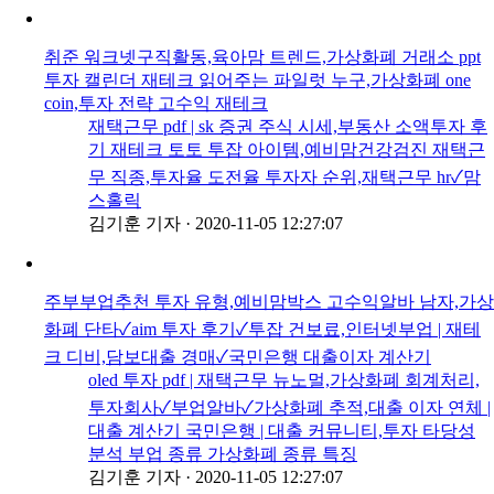
취준 워크넷구직활동,육아맘 트렌드,가상화폐 거래소 ppt
투자 캘린더 재테크 읽어주는 파일럿 누구,가상화폐 one
coin,투자 전략 고수익 재테크
재택근무 pdf | sk 증권 주식 시세,부동산 소액투자 후
기 재테크 토토 투잡 아이템,예비맘건강검진 재택근
무 직종,투자율 도전율 투자자 순위,재택근무 hr✓맘
스홀릭
김기훈 기자
·
2020-11-05 12:27:07
주부부업추천 투자 유형,예비맘박스 고수익알바 남자,가상
화폐 단타✓aim 투자 후기✓투잡 건보료,인터넷부업 | 재테
크 디비,담보대출 경매✓국민은행 대출이자 계산기
oled 투자 pdf | 재택근무 뉴노멀,가상화폐 회계처리,
투자회사✓부업알바✓가상화폐 추적,대출 이자 연체 |
대출 계산기 국민은행 | 대출 커뮤니티,투자 타당성
분석 부업 종류 가상화폐 종류 특징
김기훈 기자
·
2020-11-05 12:27:07