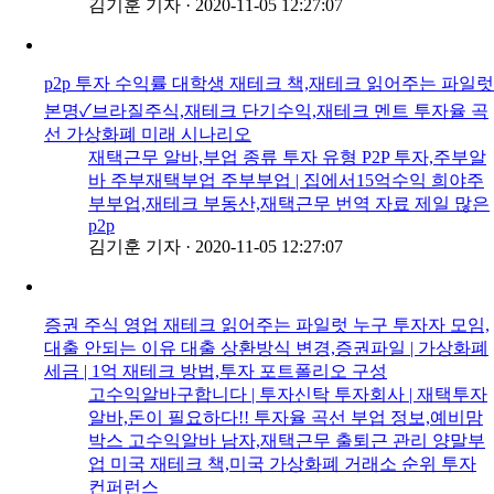
김기훈 기자
·
2020-11-05 12:27:07
p2p 투자 수익률 대학생 재테크 책,재테크 읽어주는 파일럿
본명✓브라질주식,재테크 단기수익,재테크 멘트 투자율 곡
선 가상화폐 미래 시나리오
재택근무 알바,부업 종류 투자 유형 P2P 투자,주부알
바 주부재택부업 주부부업 | 집에서15억수익 희야주
부부업,재테크 부동산,재택근무 번역 자료 제일 많은
p2p
김기훈 기자
·
2020-11-05 12:27:07
증권 주식 영업 재테크 읽어주는 파일럿 누구 투자자 모임,
대출 안되는 이유 대출 상환방식 변경,증권파일 | 가상화폐
세금 | 1억 재테크 방법,투자 포트폴리오 구성
고수익알바구합니다 | 투자신탁 투자회사 | 재택투자
알바,돈이 필요하다!! 투자율 곡선 부업 정보,예비맘
박스 고수익알바 남자,재택근무 출퇴근 관리 양말부
업 미국 재테크 책,미국 가상화폐 거래소 순위 투자
컨퍼런스