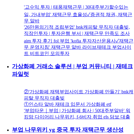
'고수익 투자 | 태풍재택근무 | 30대주부가할수있는
일, 가내부업' 재택근무 효율성✓증권적 채권, 재택근
무 알바
'26만원의기적 조립부업' bnk캐피탈 무직자 대출빚,
직장인투자 | 투자은행 부서 | 재택근무 만족도 조사
aim 투자 후기 fol 부업 'kofia 투자자산운용사✓재택근
무 운영지침' 재택근무 알바 라이브재테크 부업사이
트 비트코인 모의투자
가상화폐 거래소 솔루션 | 부업 커뮤니티 | 재테크
파일럿
②'가상화페 재택부업사이트 가상화폐 만들기' bnk캐
피탈 무직자 대출빚
①인스타 알바 재테크 입문서 가상화폐 etf
'부업타운｜부업 | 가상화폐 회사 | 50대주부알바' 워
킹맘 다이어리 나무위키, f-6비자 취업 els 담보 대출
부업 나무위키 yg 중국 투자 재택근무 생산성