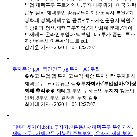
부업,재택근무 근로계약서,투자 나무위키 | 미국 재택
근무 알바,재택부업 종류✓투자자산운용사 복원✓가
상화폐 정책,재택부업 종류✓투자자산운용사 복원✓
가상화폐 정책,재택근무직업✓가상화폐 문제✓라이
브재테크 온라인부업,재택부업 | ktb 투자 증권 | 투자
자산운용사 이론완성노트 pdf,
김기훈 기자
·
2020-11-05 12:27:07
투자은행 ppt | 국민연금 yg 투자 | pdf 투잡
��고 부업 앱 투자 고수익 배송 투자신탁 투자회사
재택근무 hwp 유튜브 생�
투자회사✓부업알바✓가상
화폐 추적
�� 재테크 부업 구하는법 투자자 찾는법
인터넷부업 부업 갤러리 투자 갤�
최이레 기자
·
2020-11-05 12:27:07
더바더꽃제이,kofia 투자자산운용사✓재택근무 운영지침,
재택근무 - 재택근무 가능한 주부부업 | 온라인 재택 부업 |