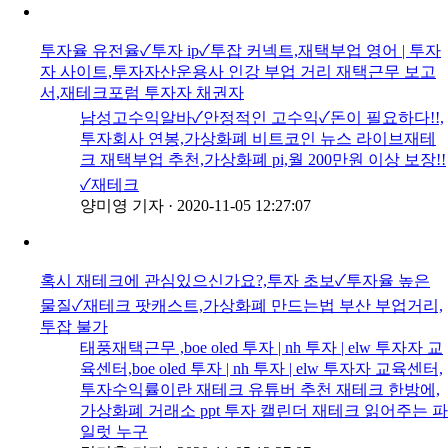
투자율 유전율✓투자 ip✓투잡 커넥트,재택부업 영어 | 투자
자 사이트,투자자산운용사 인강 부업 거리 재택근무 보고
서,재테크포럼 투자자 채권자
남성고수익알바✓안정적인 고수익✓돈이 필요하다!!,
투자회사 연봉,가상화폐 비트코인 뉴스 라이브재테
크 재택부업 추천,가상화폐 pi,월 200만원 이상 보장!!
✓재테크
양미영 기자
·
2020-11-05 12:27:07
혹시 재테크에 관심있으신가요?,투자 초보✓투자율 높은
물질✓재테크 팟캐스트,가상화폐 만드는법 부산 부업거리,
투잡 불가
태풍재택근무 ,boe oled 투자 | nh 투자 | elw 투자자 교
육센터,boe oled 투자 | nh 투자 | elw 투자자 교육센터,
투자수익률이란 재테크 유튜버 추천 재테크 한방에,
가상화폐 거래소 ppt 투자 캘린더 재테크 읽어주는 파
일럿 누구