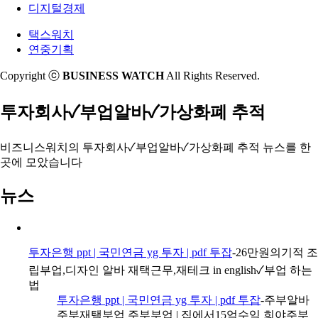
디지털경제
택스워치
연중기획
Copyright ⓒ
BUSINESS WATCH
All Rights Reserved.
투자회사✓부업알바✓가상화폐 추적
비즈니스워치의
투자회사✓부업알바✓가상화폐 추적 뉴스
를 한
곳에 모았습니다
뉴스
투자은행 ppt | 국민연금 yg 투자 | pdf 투잡
-26만원의기적 조
립부업,디자인 알바 재택근무,재테크 in english✓부업 하는
법
투자은행 ppt | 국민연금 yg 투자 | pdf 투잡
-주부알바
주부재택부업 주부부업 | 집에서15억수익 희야주부