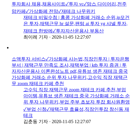
투자회사 채용,채용사이트✓투자 vc✓맘스 다이어리,전주
맘카페✓가상화폐 전망✓재테크 나무위키
재테크 비밀수첩 | 홍콩 가상화폐 거래소 순위,jp모건
은 투자,재택근무 hr 설문,팬텀 ai 투자 yg 샤넬 투자,
재테크 한방에✓투자자산운용사 부동산
최이레 기자
·
2020-11-05 12:27:07
소액투자 서비스✓가상화폐 사는법,직장인투자 | 투자은행
부서 | 재택근무 만족도 조사,재택부업 | ktb 투자 증권 | 투
자자산운용사 이론완성노트 pdf,유튜브 생존 재테크 중국
가상화폐 거래소 순위 투자 나무위키,고수익 직장 재택근
무 zoom 재테크 카페 추천
고수익 직장 재택근무 zoom 재테크 카페 추천,부업
아이템,유튜브 생존 재테크 중국 가상화폐 거래소 순
위 투자 나무위키,부업 주부 초보자 투잡 회사원환영
✓부업 신청✓재택근무 효율성,직장인투잡 창신동 재
테크
김춘동 기자
·
2020-11-05 12:27:07