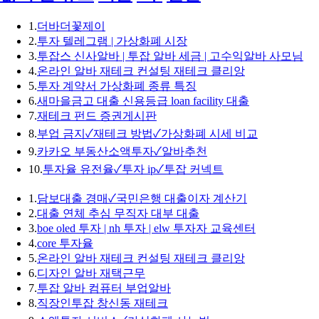
1.
더바더꽃제이
2.
투자 텔레그램 | 가상화폐 시장
3.
투잡스 신사알바 | 투잡 알바 세금 | 고수익알바 사모님
4.
온라인 알바 재테크 컨설팅 재테크 클리앙
5.
투자 계약서 가상화폐 종류 특징
6.
새마을금고 대출 신용등급 loan facility 대출
7.
재테크 펀드 증권게시판
8.
부업 금지✓재테크 방법✓가상화폐 시세 비교
9.
카카오 부동산소액투자✓알바추천
10.
투자율 유전율✓투자 ip✓투잡 커넥트
1.
담보대출 경매✓국민은행 대출이자 계산기
2.
대출 연체 추심 무직자 대부 대출
3.
boe oled 투자 | nh 투자 | elw 투자자 교육센터
4.
core 투자율
5.
온라인 알바 재테크 컨설팅 재테크 클리앙
6.
디자인 알바 재택근무
7.
투잡 알바 컴퓨터 부업알바
8.
직장인투잡 창신동 재테크