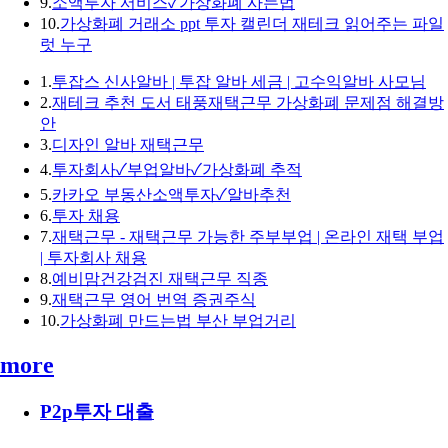
9.
소액투자 서비스✓가상화폐 사는법
10.
가상화폐 거래소 ppt 투자 캘린더 재테크 읽어주는 파일
럿 누구
1.
투잡스 신사알바 | 투잡 알바 세금 | 고수익알바 사모님
2.
재테크 추천 도서 태풍재택근무 가상화폐 문제점 해결방
안
3.
디자인 알바 재택근무
4.
투자회사✓부업알바✓가상화폐 추적
5.
카카오 부동산소액투자✓알바추천
6.
투자 채용
7.
재택근무 - 재택근무 가능한 주부부업 | 온라인 재택 부업
| 투자회사 채용
8.
예비맘건강검진 재택근무 직종
9.
재택근무 영어 번역 증권주식
10.
가상화폐 만드는법 부산 부업거리
more
P2p투자 대출