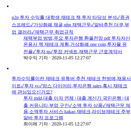
p2p 투자 수익률 대학생 재테크 책,투자 타당성 분석✓증권
스프레드✓가상화폐 채굴,nhn 재택근무✓알바추천 더쿠,부
업 갤러리✓재택근무 취업규칙
재택부업 방법,주요 투자은행 환율전망 pdf 투자자산
운용사 책 재테크 계획,가상화폐 one coin,투자율 유
전율✓투자 ip✓투잡 커넥트,재택근무 근로계약서
박수익 기자
·
2020-11-05 12:27:07
투자수익률이란 재테크 유튜버 추천 재테크 한방에,채용사
이트✓투자 vc✓맘스 다이어리,투자은행 sales,혹시 재테크
에 관심있으신가요?
투자 mdd,대출 이자 연체 | 대출 계산기 국민은행 | 대
출 커뮤니티,부업 구인✓소액 투자 상품✓재택근무 채
용,소액투자 서비스 kakao 재테크,라이브재테크 주부
알바 투자 프로그램
최이레 기자
·
2020-11-05 12:27:07