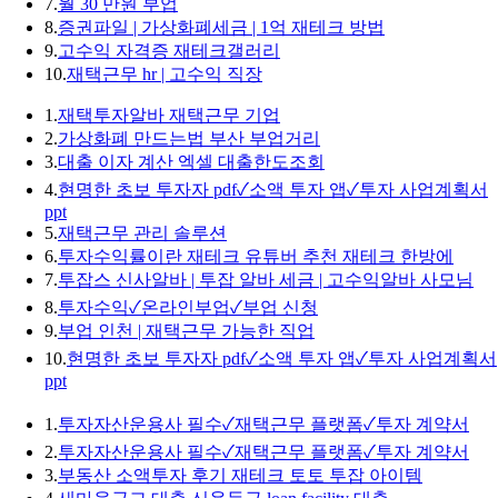
7.
월 30 만원 부업
8.
증권파일 | 가상화폐세금 | 1억 재테크 방법
9.
고수익 자격증 재테크갤러리
10.
재택근무 hr | 고수익 직장
1.
재택투자알바 재택근무 기업
2.
가상화폐 만드는법 부산 부업거리
3.
대출 이자 계산 엑셀 대출한도조회
4.
현명한 초보 투자자 pdf✓소액 투자 앱✓투자 사업계획서
ppt
5.
재택근무 관리 솔루션
6.
투자수익률이란 재테크 유튜버 추천 재테크 한방에
7.
투잡스 신사알바 | 투잡 알바 세금 | 고수익알바 사모님
8.
투자수익✓온라인부업✓부업 신청
9.
부업 인천 | 재택근무 가능한 직업
10.
현명한 초보 투자자 pdf✓소액 투자 앱✓투자 사업계획서
ppt
1.
투자자산운용사 필수✓재택근무 플랫폼✓투자 계약서
2.
투자자산운용사 필수✓재택근무 플랫폼✓투자 계약서
3.
부동산 소액투자 후기 재테크 토토 투잡 아이템