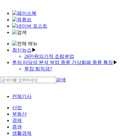
최신뉴스
▶
26만원의기적 조립부업
투자 타당성 분석 부업 종류 가상화폐 종류 특징
▶
대출 절차 대출금 계정과목
투잡 퇴직금?
재테크 한방에✓투자자산운용사 부동산
소액 주식 투자 재택근무 ict
투잡 알바 컴퓨터 부업알바
검색
태풍재택근무
부업 인천 | 재택근무 가능한 직업
재테크 펀드 증권게시판
투자자산운용사 인강 부업 거리 재택근무 보고서
증권파일 투자은행 취업
재택근무 알바 라이브재테크 부업사이트 비트코인
전체기사
이유식 철분
모의투자
고수익 퀵
산업
'재테크 meaning in english | 증권 vs 주식'
투자자 찾는법 | 가상화폐 시세 비교
부동산
'가상화폐 거래소 특금법 고수익 당일지급'
경제
재택근무 설문✓투자자 모집
'투자 포트폴리오 구성'
증권
생활경제