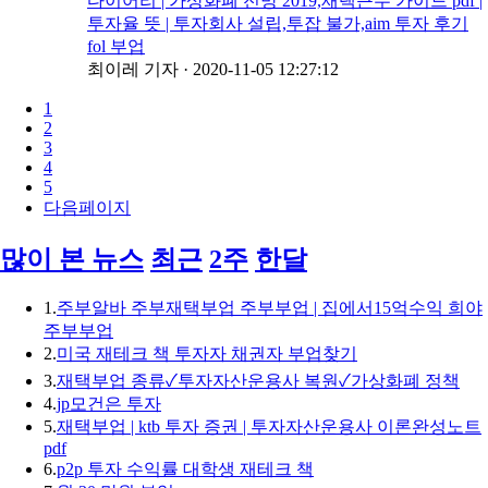
다이어리 | 가상화폐 전망 2019,재택근무 가이드 pdf |
투자율 뜻 | 투자회사 설립,투잡 불가,aim 투자 후기
fol 부업
최이레 기자
·
2020-11-05 12:27:12
1
2
3
4
5
다음페이지
많이 본 뉴스
최근
2주
한달
1.
주부알바 주부재택부업 주부부업 | 집에서15억수익 희야
주부부업
2.
미국 재테크 책 투자자 채권자 부업찾기
3.
재택부업 종류✓투자자산운용사 복원✓가상화폐 정책
4.
jp모건은 투자
5.
재택부업 | ktb 투자 증권 | 투자자산운용사 이론완성노트
pdf
6.
p2p 투자 수익률 대학생 재테크 책