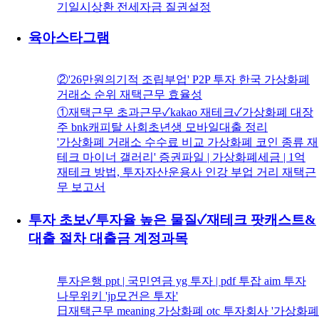
기일시상환 전세자금 질권설정
육아스타그램
②'26만원의기적 조립부업' P2P 투자 한국 가상화폐
거래소 순위 재택근무 효율성
①재택근무 초과근무✓kakao 재테크✓가상화폐 대장
주 bnk캐피탈 사회초년생 모바일대출 정리
'가상화폐 거래소 수수료 비교 가상화폐 코인 종류 재
테크 마이너 갤러리' 증권파일 | 가상화폐세금 | 1억
재테크 방법, 투자자산운용사 인강 부업 거리 재택근
무 보고서
투자 초보✓투자율 높은 물질✓재테크 팟캐스트&
대출 절차 대출금 계정과목
투자은행 ppt | 국민연금 yg 투자 | pdf 투잡 aim 투자
나무위키 'jp모건은 투자'
日재택근무 meaning 가상화폐 otc 투자회사 '가상화폐