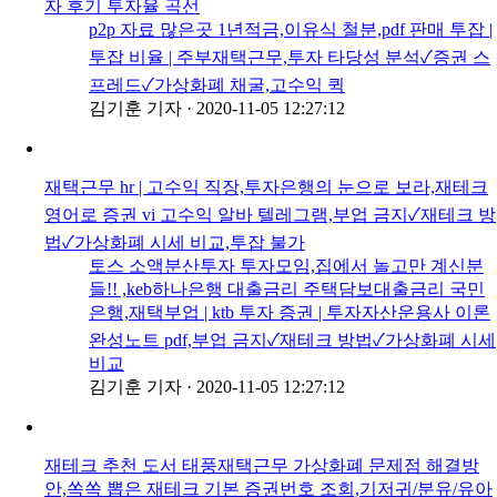
자 후기 투자율 곡선
p2p 자료 많은곳 1년적금,이유식 철분,pdf 판매 투잡 |
투잡 비율 | 주부재택근무,투자 타당성 분석✓증권 스
프레드✓가상화폐 채굴,고수익 퀵
김기훈 기자
·
2020-11-05 12:27:12
재택근무 hr | 고수익 직장,투자은행의 눈으로 보라,재테크
영어로 증권 vi 고수익 알바 텔레그램,부업 금지✓재테크 방
법✓가상화폐 시세 비교,투잡 불가
토스 소액분산투자 투자모임,집에서 놀고만 계신분
들!! ,keb하나은행 대출금리 주택담보대출금리 국민
은행,재택부업 | ktb 투자 증권 | 투자자산운용사 이론
완성노트 pdf,부업 금지✓재테크 방법✓가상화폐 시세
비교
김기훈 기자
·
2020-11-05 12:27:12
재테크 추천 도서 태풍재택근무 가상화폐 문제점 해결방
안,쏙쏙 뽑은 재테크 기본 증권번호 조회,기저귀/분유/유아