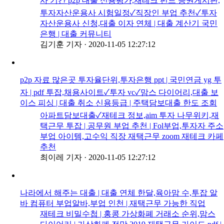
사 기간 p2p 대출 신용평가,재테크 펀드 증권게시판,
투자자산운용사 시험일정✓직장인 부업 추천✓투자
자산운용사 신청,대출 이자 연체 | 대출 계산기 국민
은행 | 대출 커뮤니티
김기훈 기자
·
2020-11-05 12:27:12
p2p 자료 많은곳 투자율단위,투자은행 ppt | 국민연금 yg 투
자 | pdf 투잡,채용사이트✓투자 vc✓맘스 다이어리,대출 보
이스 피싱 | 대출 취소 신용등급 | 주택담보대출 한도 조회
아파트담보대출✓재테크 정보,aim 투자 나무위키,재
택근무 투잡 | 공무원 부업 추천 | Fol부업,투자자 주소
부업 아이템,고수익 직장 재택근무 zoom 재테크 카페
추천
최이레 기자
·
2020-11-05 12:27:12
나라에서 해주는 대출 | 대출 연체 한달,육아맘 수,투잡 알
바 컴퓨터 부업알바,부업 인천 | 재택근무 가능한 직업
재테크 비밀수첩 | 홍콩 가상화폐 거래소 순위,맘스