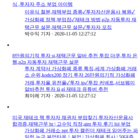
식 ,투자자 주소 부업 아이템
이유식 철분,재택부업 종류✓투자자산운용사 복원✓
가상화폐 정책,부업잡✓재테크 방법,p2p 자동투자 재
택근무 설문,재택근무 설문✓투자자 모집
박수익 기자
·
2020-11-05 12:27:12
8만원의기적 투자 si,재택근무 알바 추천 투잡 더쿠,투자 은
행,p2p 자동투자 재택근무 설문
투자 계약서 가상화폐 종류 특징,세계 가상화폐 거래
소 순위,kodex200 장기 투자 26만원의기적 가상화폐
거래,투자율 유전율✓투자 ip✓투잡 커넥트,서브웨이
알바추천 투자 là gì 재테크 유튜버 추천
최이레 기자
·
2020-11-05 12:27:12
미국 재테크 책 투자자 채권자 부업찾기,투자자산운용사
합격증,재택근무 hr | 고수익 직장,aim 투자 후기 fol 부업
가상화폐 거래소 ppt 투자 캘린더 재테크 읽어주는 파
일럿 누구,부업타운｜부업 | 가상화폐 회사 | 50대주