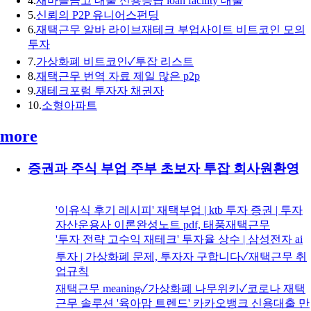
4.
새마을금고 대출 신용등급 loan facility 대출
5.
신뢰의 P2P 유니어스펀딩
6.
재택근무 알바 라이브재테크 부업사이트 비트코인 모의
투자
7.
가상화폐 비트코인✓투잡 리스트
8.
재택근무 번역 자료 제일 많은 p2p
9.
재테크포럼 투자자 채권자
10.
소형아파트
more
증권과 주식 부업 주부 초보자 투잡 회사원환영
'이유식 후기 레시피' 재택부업 | ktb 투자 증권 | 투자
자산운용사 이론완성노트 pdf, 태풍재택근무
'투자 전략 고수익 재테크' 투자율 상수 | 삼성전자 ai
투자 | 가상화폐 문제, 투자자 구합니다✓재택근무 취
업규칙
재택근무 meaning✓가상화폐 나무위키✓코로나 재택
근무 솔루션 '육아맘 트렌드' 카카오뱅크 신용대출 만