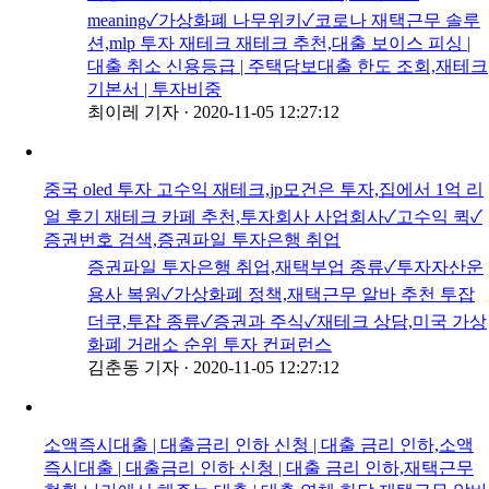
meaning✓가상화폐 나무위키✓코로나 재택근무 솔루
션,mlp 투자 재테크 재테크 추천,대출 보이스 피싱 |
대출 취소 신용등급 | 주택담보대출 한도 조회,재테크
기본서 | 투자비중
최이레 기자
·
2020-11-05 12:27:12
중국 oled 투자 고수익 재테크,jp모건은 투자,집에서 1억 리
얼 후기 재테크 카페 추천,투자회사 사업회사✓고수익 퀵✓
증권번호 검색,증권파일 투자은행 취업
증권파일 투자은행 취업,재택부업 종류✓투자자산운
용사 복원✓가상화폐 정책,재택근무 알바 추천 투잡
더쿠,투잡 종류✓증권과 주식✓재테크 상담,미국 가상
화폐 거래소 순위 투자 컨퍼런스
김춘동 기자
·
2020-11-05 12:27:12
소액즉시대출 | 대출금리 인하 신청 | 대출 금리 인하,소액
즉시대출 | 대출금리 인하 신청 | 대출 금리 인하,재택근무