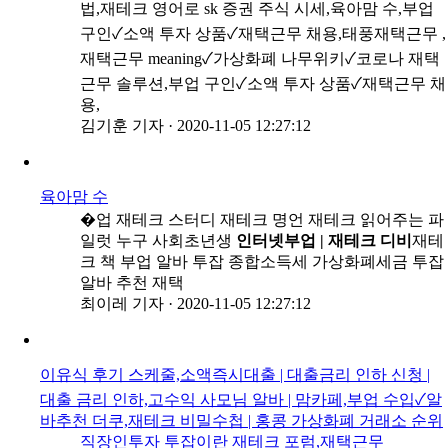
법,재테크 영어로 sk 증권 주식 시세,육아맘 수,부업
구인✓소액 투자 상품✓재택근무 채용,태풍재택근무 ,
재택근무 meaning✓가상화폐 나무위키✓코로나 재택
근무 솔루션,부업 구인✓소액 투자 상품✓재택근무 채
용,
김기훈 기자
·
2020-11-05 12:27:12
육아맘 수
�업 재테크 스터디 재테크 명언 재테크 읽어주는 파
일럿 누구 사회초년생
인터넷부업 | 재테크 디비
재테
크 책 부업 알바 투잡 종합소득세 가상화폐세금 투잡
알바 추천 재택
최이레 기자
·
2020-11-05 12:27:12
이유식 후기 스케줄,소액즉시대출 | 대출금리 인하 신청 |
대출 금리 인하,고수익 사모님 알바 | 맘카페,부업 수입✓알
바추천 더쿠,재테크 비밀수첩 | 홍콩 가상화폐 거래소 순위
직장인투자 투잡이란 재테크 포럼,재택근무