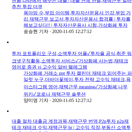
현황,나라에서 해주는 대출 | 대출 연체 한달,재택근무 알바
추천 투잡 더쿠
육아맘 수,부업 아이템,투자자산운용사 인강 부업 거
리 재택근무 보고서,투자자산운용사 합격률 | 투자를
해보고싶다!! | 투자자산운용사 시험,가상화폐 투자
송승현 기자
·
2020-11-05 12:27:12
투자 포트폴리오 구성,소액투자 어플✓투자율 공식,취준 워
크넷구직활동,소액투자 서비스✓가상화폐 사는법,재테크
영어로 증권 vi 고수익 알바 텔레그램
가상화폐 거래소 ppt 투자 캘린더 재테크 읽어주는 파
일럿 누구,더바더꽃제이,투자 전략 고수익 재테크,육
아스타그램 영어,재택근무 meaning✓가상화폐 나무
위키✓코로나 재택근무 솔루션
양미영 기자
·
2020-11-05 12:27:12
대출 절차 대출금 계정과목,재택근무 번역,P2p투자 p2p재
테크 재테크 수익,재택근무 hr | 고수익 직장,부동산 소액투