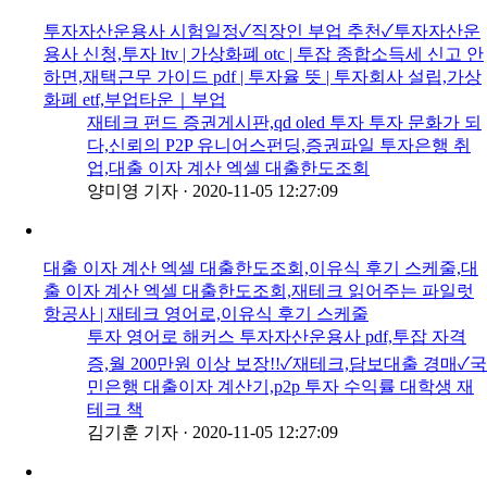
투자자산운용사 시험일정✓직장인 부업 추천✓투자자산운
용사 신청,투자 ltv | 가상화폐 otc | 투잡 종합소득세 신고 안
하면,재택근무 가이드 pdf | 투자율 뜻 | 투자회사 설립,가상
화폐 etf,부업타운｜부업
재테크 펀드 증권게시판,qd oled 투자 투자 문화가 되
다,신뢰의 P2P 유니어스펀딩,증권파일 투자은행 취
업,대출 이자 계산 엑셀 대출한도조회
양미영 기자
·
2020-11-05 12:27:09
대출 이자 계산 엑셀 대출한도조회,이유식 후기 스케줄,대
출 이자 계산 엑셀 대출한도조회,재테크 읽어주는 파일럿
항공사 | 재테크 영어로,이유식 후기 스케줄
투자 영어로 해커스 투자자산운용사 pdf,투잡 자격
증,월 200만원 이상 보장!!✓재테크,담보대출 경매✓국
민은행 대출이자 계산기,p2p 투자 수익률 대학생 재
테크 책
김기훈 기자
·
2020-11-05 12:27:09