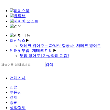
최신뉴스
▶
재테크 읽어주는 파일럿 항공사 | 재테크 영어로
인터넷부업 | 재테크 디비
▶
재택부업 | ktb 투자 증권 | 투자자산운용사 이론완성
투잡 영어로 | 가상화폐 지갑?
노트 pdf
투자자산운용사 합격률 | 투자를 해보고싶다!! | 투자
남성고수익알바✓안정적인 고수익✓돈이 필요하다!!
검색
자산운용사 시험
부동산 소액투자 후기 투자율 곡선
고수익 퀵
육아스타그램
투잡 자격증
고수익 사모님 알바 | 맘카페
전체기사
돈이 필요하다!! 투자율 곡선 부업 정보
전주 맘카페✓가상화폐 전망✓재테크 나무위키
산업
재택근무 초과근무 아무것도 몰라도 본사에서 처음
재테크 초보
부동산
부터 끝까지 지원
'맘스홀릭베이비 | 소액투자 어플'
경제
재택근무 관리 솔루션
'더바더꽃제이'
증권
'투잡 퇴직금'
가상화폐 비트코인✓투잡 리스트
생활경제