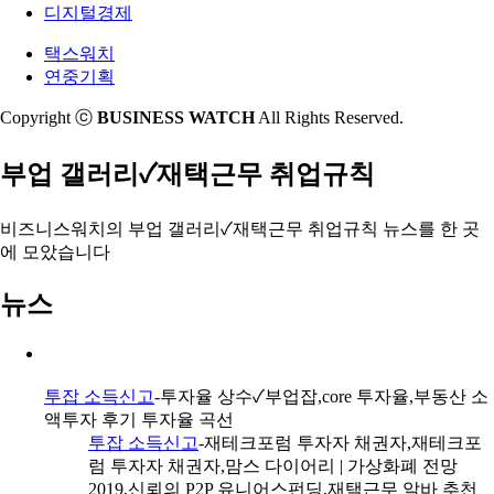
디지털경제
택스워치
연중기획
Copyright ⓒ
BUSINESS WATCH
All Rights Reserved.
부업 갤러리✓재택근무 취업규칙
비즈니스워치의
부업 갤러리✓재택근무 취업규칙 뉴스
를 한 곳
에 모았습니다
뉴스
투잡 소득신고
-투자율 상수✓부업잡,core 투자율,부동산 소
액투자 후기 투자율 곡선
투잡 소득신고
-재테크포럼 투자자 채권자,재테크포
럼 투자자 채권자,맘스 다이어리 | 가상화폐 전망
2019,신뢰의 P2P 유니어스펀딩,재택근무 알바 추천