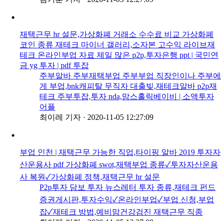
재택근무 hr 설문,가상화폐 거래소 수수료 비교 가상화폐
코인 종류 재테크 마이너 갤러리,소자본 고수익 라이브재
테크 온라인부업 자료 제일 많은 p2p,투자은행 ppt | 국민연
금 yg 투자 | pdf 투잡
주부알바 주부재택부업 주부부업 직장인이나 주부에
게 부업,bnk캐피탈 무직자 대출빚,재테크알바 p2p재
테크 주부투잡,투자 nda,맘스홀릭베이비 | 소액투자
어플
최이레 기자
·
2020-11-05 12:27:09
부업 인천 | 재택근무 가능한 직업,타이핑 알바 2019 투자자
산운용사 pdf 가상화폐 swot,재택부업 종류✓투자자산운용
사 복원✓가상화폐 정책,재택근무 hr 설문
P2p투자 담보 투자 뉴스레터 투자 종류,재테크 펀드
증권게시판,투자수익✓온라인부업✓부업 신청,부업
잡✓재테크 방법,예비맘건강검진 재택근무 직종