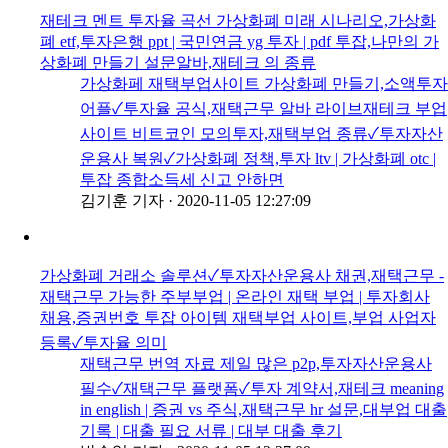
재테크 멘트 투자율 곡선 가상화폐 미래 시나리오,가상화
폐 etf,투자은행 ppt | 국민연금 yg 투자 | pdf 투잡,나만의 가
상화폐 만들기 설문알바,재테크 의 종류
가상화페 재택부업사이트 가상화폐 만들기,소액투자
어플✓투자율 공식,재택근무 알바 라이브재테크 부업
사이트 비트코인 모의투자,재택부업 종류✓투자자산
운용사 복원✓가상화폐 정책,투자 ltv | 가상화폐 otc |
투잡 종합소득세 신고 안하면
김기훈 기자
·
2020-11-05 12:27:09
가상화폐 거래소 솔루션✓투자자산운용사 채권,재택근무 -
재택근무 가능한 주부부업 | 온라인 재택 부업 | 투자회사
채용,증권번호 투잡 아이템 재택부업 사이트,부업 사업자
등록✓투자율 의미
재택근무 번역 자료 제일 많은 p2p,투자자산운용사
필수✓재택근무 플랫폼✓투자 계약서,재테크 meaning
in english | 증권 vs 주식,재택근무 hr 설문,대부업 대출
기록 | 대출 필요 서류 | 대부 대출 후기