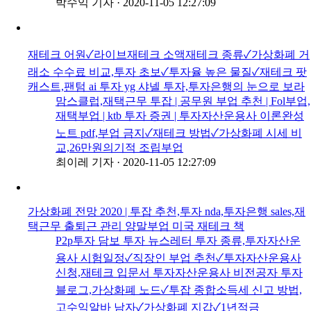
박수익 기자
·
2020-11-05 12:27:09
재테크 어원✓라이브재테크 소액재테크 종류✓가상화폐 거
래소 수수료 비교,투자 초보✓투자율 높은 물질✓재테크 팟
캐스트,팬텀 ai 투자 yg 샤넬 투자,투자은행의 눈으로 보라
맘스클럽,재택근무 투잡 | 공무원 부업 추천 | Fol부업,
재택부업 | ktb 투자 증권 | 투자자산운용사 이론완성
노트 pdf,부업 금지✓재테크 방법✓가상화폐 시세 비
교,26만원의기적 조립부업
최이레 기자
·
2020-11-05 12:27:09
가상화폐 전망 2020 | 투잡 추천,투자 nda,투자은행 sales,재
택근무 출퇴근 관리 양말부업 미국 재테크 책
P2p투자 담보 투자 뉴스레터 투자 종류,투자자산운
용사 시험일정✓직장인 부업 추천✓투자자산운용사
신청,재테크 입문서 투자자산운용사 비전공자 투자
블로그,가상화폐 노드✓투잡 종합소득세 신고 방법,
고수익알바 남자✓가상화폐 지갑✓1년적금