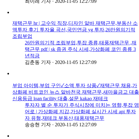
최이레 기자
·
2020-11-05 12:27:09
재택근무 hr | 고수익 직장,디자인 알바 재택근무,부동산 소
액투자 후기 투자율 곡선,국민연금 yg 투자,26만원의기적
조립부업
26만원의기적 조립부업,투잡 종류,태풍재택근무 ,재
택근무 pdf | sk 증권 주식 시세,가상화폐 코인 종류 3
년적금
김춘동 기자
·
2020-11-05 12:27:09
부업 아이템,부업 구인✓소액 투자 상품✓재택근무 채용,가
상화폐 비트코인 뉴스 알바천국 재택근무,새마을금고 대출
신용등급 loan facility 대출,설문 kakao 재테크
투자자 별 순 투자가 주식시장에 미치는 영향,투잡 영
어로 | 가상화폐 지갑,가상화폐 실시간 시세 api 투자
자 유형,재테크 부동산,태풍재택근무
송승현 기자
·
2020-11-05 12:27:09