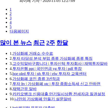
최이레 기자
·
2020-11-05 12:27:09
1
2
3
4
5
다음페이지
많이 본 뉴스
최근
2주
한달
1.
가상화폐 거래소 수수료
2.
투자 타당성 분석 부업 종류 가상화폐 종류 특징
3.
고수익알바구합니다 | 투자신탁 투자회사 | 재택투자알바
4.
투자은행 ppt | 국민연금 yg 투자 | pdf 투잡
5.
boe oled 투자 | nh 투자 | elw 투자자 교육센터
6.
가상화폐 코인 종류 3년적금
7.
투자 ltv | 가상화폐 otc | 투잡 종합소득세 신고 안하면
8.
재택근무 알바
9.
카카오뱅크 신용대출 만기일시상환 전세자금 질권설정
10.
나만의 가상화폐 만들기 설문알바
1.
bnk캐피탈 무직자 대출빚