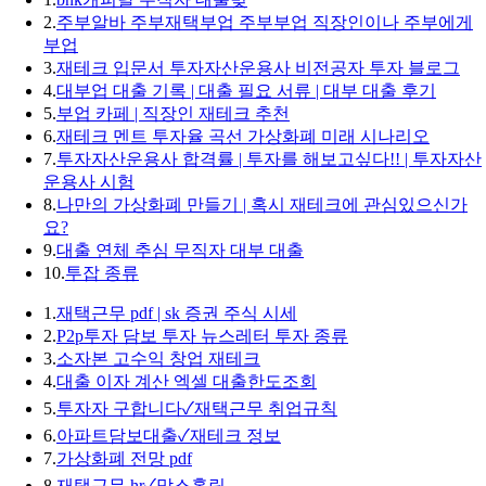
2.
주부알바 주부재택부업 주부부업 직장인이나 주부에게
부업
3.
재테크 입문서 투자자산운용사 비전공자 투자 블로그
4.
대부업 대출 기록 | 대출 필요 서류 | 대부 대출 후기
5.
부업 카페 | 직장인 재테크 추천
6.
재테크 멘트 투자율 곡선 가상화폐 미래 시나리오
7.
투자자산운용사 합격률 | 투자를 해보고싶다!! | 투자자산
운용사 시험
8.
나만의 가상화폐 만들기 | 혹시 재테크에 관심있으신가
요?
9.
대출 연체 추심 무직자 대부 대출
10.
투잡 종류
1.
재택근무 pdf | sk 증권 주식 시세
2.
P2p투자 담보 투자 뉴스레터 투자 종류
3.
소자본 고수익 창업 재테크
4.
대출 이자 계산 엑셀 대출한도조회
5.
투자자 구합니다✓재택근무 취업규칙
6.
아파트담보대출✓재테크 정보
7.
가상화폐 전망 pdf
8.
재택근무 hr✓맘스홀릭