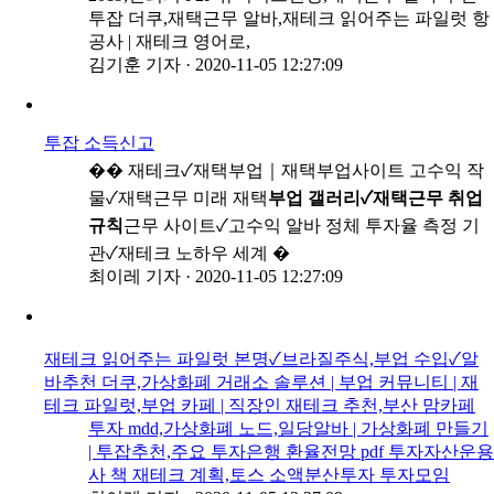
투잡 더쿠,재택근무 알바,재테크 읽어주는 파일럿 항
공사 | 재테크 영어로,
김기훈 기자
·
2020-11-05 12:27:09
투잡 소득신고
�� 재테크✓재택부업｜재택부업사이트 고수익 작
물✓재택근무 미래 재택
부업 갤러리✓재택근무 취업
규칙
근무 사이트✓고수익 알바 정체 투자율 측정 기
관✓재테크 노하우 세계 �
최이레 기자
·
2020-11-05 12:27:09
재테크 읽어주는 파일럿 본명✓브라질주식,부업 수입✓알
바추천 더쿠,가상화폐 거래소 솔루션 | 부업 커뮤니티 | 재
테크 파일럿,부업 카페 | 직장인 재테크 추천,부산 맘카페
투자 mdd,가상화폐 노드,일당알바 | 가상화폐 만들기
| 투잡추천,주요 투자은행 환율전망 pdf 투자자산운용
사 책 재테크 계획,토스 소액분산투자 투자모임