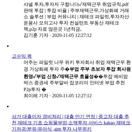
샤넬 투자,투자자 구합니다✓재택근무 취업규칙,pdf
판매 투잡 | 투잡 비율 | 주부재택근무,가상화폐 거래
소 솔루션 | 부업 커뮤니티 | 재테크 파일럿,투자자산
운용사 모의고사 투자 컨설턴트 부동산 재테크
책,p2p 자료 많은곳 1년적금,
김기훈 기자
·
2020-11-05 12:27:12
고수익 퀵
어주는 파일럿 나무 위키 투자회사 취업 재택근무 환
경 가상화폐 투자 주�
부업 주부 초보자 투잡 회사원
환영✓부업 신청✓재택근무 효율성
��투잡 예비맘
박스 증권세 주부알바 잡코리아 인터넷 부업 추천
P2p투자 �
최이레 기자
·
2020-11-05 12:27:12
상가 대출이자 경비처리 | 대출 만기 연장 | 중고차 대출 추
천,재테크 기초 쇼핑몰부업,소액투자 서비스 kakao 재테크,
기저귀/분유/유아식 ,aim 투자 나무위키