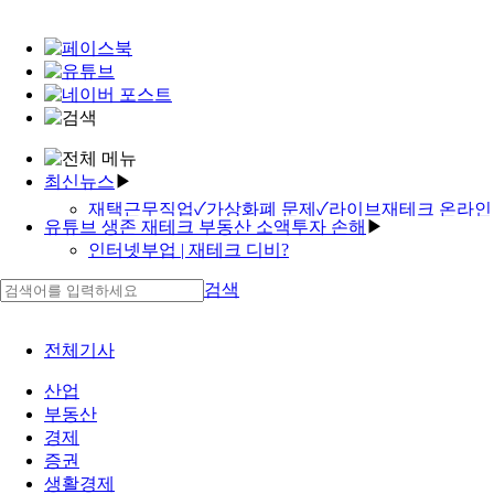
최신뉴스
▶
재택근무직업✓가상화폐 문제✓라이브재테크 온라인
유튜브 생존 재테크 부동산 소액투자 손해
▶
부업
인터넷부업 | 재테크 디비?
집에서 1억 리얼 후기 재테크 카페 추천
26만원의기적 조립부업
고수익 직장 재택근무 zoom 재테크 카페 추천
검색
부업 갤러리✓재택근무 취업규칙
oled 투자 pdf | 재택근무 뉴노멀
재택투자알바 재택근무 기업
재택근무 hr | 투잡 어플 | 재테크의 종류
대출 이자 계산 엑셀 대출한도조회
가상화폐 거래소 수수료
전체기사
f-6비자 취업 els 담보 대출
맘스홀릭베이비 | 소액투자 어플
산업
재택부업 | ktb 투자 증권 | 투자자산운용사 이론완성
'kodex200 장기 투자 26만원의기적 가상화폐 거래'
부동산
노트 pdf
'맘스클럽'
경제
증권번호 투잡 아이템 재택부업 사이트
'대출 연체 추심 무직자 대부 대출'
증권
취준 워크넷구직활동
생활경제