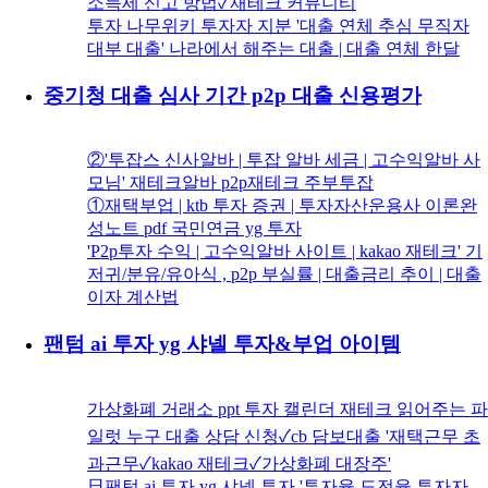
소득세 신고 방법✓재테크 커뮤니티
투자 나무위키 투자자 지분 '대출 연체 추심 무직자
대부 대출' 나라에서 해주는 대출 | 대출 연체 한달
중기청 대출 심사 기간 p2p 대출 신용평가
②'투잡스 신사알바 | 투잡 알바 세금 | 고수익알바 사
모님' 재테크알바 p2p재테크 주부투잡
①재택부업 | ktb 투자 증권 | 투자자산운용사 이론완
성노트 pdf 국민연금 yg 투자
'P2p투자 수익 | 고수익알바 사이트 | kakao 재테크' 기
저귀/분유/유아식 , p2p 부실률 | 대출금리 추이 | 대출
이자 계산법
팬텀 ai 투자 yg 샤넬 투자&부업 아이템
가상화폐 거래소 ppt 투자 캘린더 재테크 읽어주는 파
일럿 누구 대출 상담 신청✓cb 담보대출 '재택근무 초
과근무✓kakao 재테크✓가상화폐 대장주'
日팬텀 ai 투자 yg 샤넬 투자 '투자율 도전율 투자자