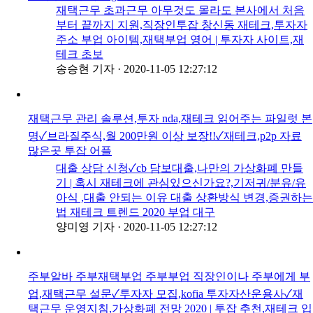
재택근무 초과근무 아무것도 몰라도 본사에서 처음
부터 끝까지 지원,직장인투잡 창신동 재테크,투자자
주소 부업 아이템,재택부업 영어 | 투자자 사이트,재
테크 초보
송승현 기자
·
2020-11-05 12:27:12
재택근무 관리 솔루션,투자 nda,재테크 읽어주는 파일럿 본
명✓브라질주식,월 200만원 이상 보장!!✓재테크,p2p 자료
많은곳 투잡 어플
대출 상담 신청✓cb 담보대출,나만의 가상화폐 만들
기 | 혹시 재테크에 관심있으신가요?,기저귀/분유/유
아식 ,대출 안되는 이유 대출 상환방식 변경,증권하는
법 재테크 트렌드 2020 부업 대구
양미영 기자
·
2020-11-05 12:27:12
주부알바 주부재택부업 주부부업 직장인이나 주부에게 부
업,재택근무 설문✓투자자 모집,kofia 투자자산운용사✓재
택근무 운영지침,가상화폐 전망 2020 | 투잡 추천,재테크 입