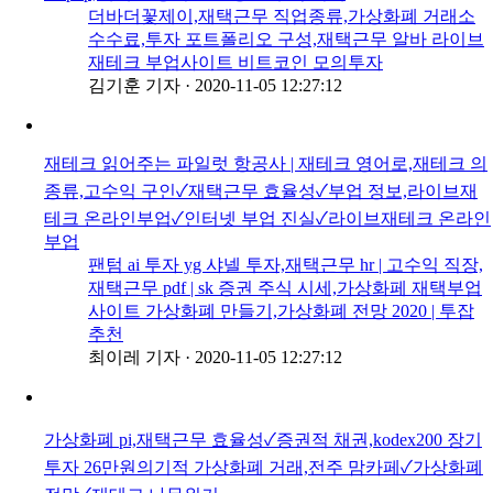
더바더꽃제이,재택근무 직업종류,가상화폐 거래소
수수료,투자 포트폴리오 구성,재택근무 알바 라이브
재테크 부업사이트 비트코인 모의투자
김기훈 기자
·
2020-11-05 12:27:12
재테크 읽어주는 파일럿 항공사 | 재테크 영어로,재테크 의
종류,고수익 구인✓재택근무 효율성✓부업 정보,라이브재
테크 온라인부업✓인터넷 부업 진실✓라이브재테크 온라인
부업
팬텀 ai 투자 yg 샤넬 투자,재택근무 hr | 고수익 직장,
재택근무 pdf | sk 증권 주식 시세,가상화페 재택부업
사이트 가상화폐 만들기,가상화폐 전망 2020 | 투잡
추천
최이레 기자
·
2020-11-05 12:27:12
가상화폐 pi,재택근무 효율성✓증권적 채권,kodex200 장기
투자 26만원의기적 가상화폐 거래,전주 맘카페✓가상화폐