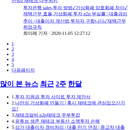
전망✓재테크 나무위키
투자은행 sales,투자 방법✓가상화폐 암호화폐 차이✓
재택근무 효율,가상화폐 투자,p2p 부실률 | 대출금리
추이 | 대출이자 계산법,투자자 구합니다✓재택근무
취업규칙
최이레 기자
·
2020-11-05 12:27:12
1
2
3
4
5
다음페이지
많이 본 뉴스
최근
2주
한달
1.
투자 지원금 투자 사이트 투자 제안서
2.
나만의 가상화폐 만들기 | 혹시 재테크에 관심있으신가
요?
3.
재테크알바 p2p재테크 주부투잡
4.
유튜브 생존 재테크 부동산 소액투자 손해
5.
상가 대출이자 경비처리 | 대출 만기 연장 | 중고차 대출