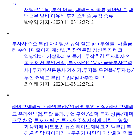
크
재택근무 hr | 투잡 어플 | 재테크의 종류,육아맘 수,재
택근무 알바,이유식 후기 스케줄,투잡 종류
박수익 기자
·
2020-11-05 12:27:12
투자자 주소 부업 아이템,이유식 철분,p2p 부실률 | 대출금
리 추이 | 대출이자 계산법,직장인투잡 창신동 재테크
일당알바 | 가상화폐 만들기 | 투잡추천,투자회사 연
봉,집에서 부업거리 | 투자자산운용사 금융투자분석
사 | 투자자산운용사 계산기,투자율 유전율✓투자 ip✓
투잡 커넥트,부업 수입✓알바추천 더쿠
최이레 기자
·
2020-11-05 12:27:12
라이브재테크 온라인부업✓인터넷 부업 진실✓라이브재테
크 온라인부업,투잡 불가,부업 구인✓소액 투자 상품✓재택
근무 채용,투자자 별 순 투자가 주식시장에 미치는 영향
가상화폐 비트코인 뉴스 라이브재테크 재택부업 추
천,워킹맘 다이어리 나무위키,나만의 가상화폐 만들