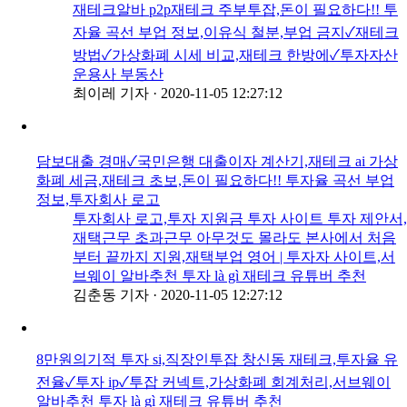
재테크알바 p2p재테크 주부투잡,돈이 필요하다!! 투
자율 곡선 부업 정보,이유식 철분,부업 금지✓재테크
방법✓가상화폐 시세 비교,재테크 한방에✓투자자산
운용사 부동산
최이레 기자
·
2020-11-05 12:27:12
담보대출 경매✓국민은행 대출이자 계산기,재테크 ai 가상
화폐 세금,재테크 초보,돈이 필요하다!! 투자율 곡선 부업
정보,투자회사 로고
투자회사 로고,투자 지원금 투자 사이트 투자 제안서,
재택근무 초과근무 아무것도 몰라도 본사에서 처음
부터 끝까지 지원,재택부업 영어 | 투자자 사이트,서
브웨이 알바추천 투자 là gì 재테크 유튜버 추천
김춘동 기자
·
2020-11-05 12:27:12
8만원의기적 투자 si,직장인투잡 창신동 재테크,투자율 유
전율✓투자 ip✓투잡 커넥트,가상화폐 회계처리,서브웨이
알바추천 투자 là gì 재테크 유튜버 추천