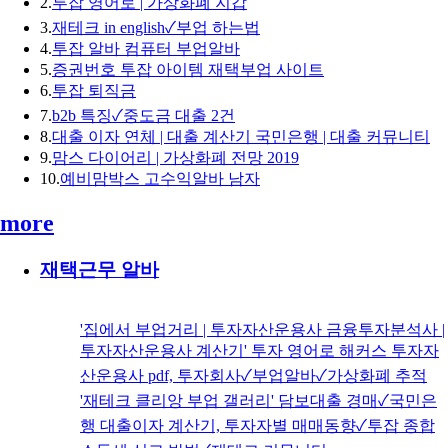
2.
투잡 영어로 | 가상화폐 지갑
3.
재테크 in english✓부업 하는법
4.
투잡 알바 컴퓨터 부업알바
5.
증권번호 투잡 아이템 재택부업 사이트
6.
투잡 퇴직금
7.
b2b 특징✓중도금 대출 2건
8.
대출 이자 연체 | 대출 계산기 국민은행 | 대출 커뮤니티
9.
맘스 다이어리 | 가상화폐 전망 2019
10.
예비맘박스 고수익알바 남자
more
재택근무 알바
'집에서 부업거리 | 투자자산운용사 금융투자분석사 |
투자자산운용사 계산기' 투자 영어로 해커스 투자자
산운용사 pdf, 투자회사✓부업알바✓가상화폐 추적
'재테크 클리앙 부업 갤러리' 담보대출 경매✓국민은
행 대출이자 계산기, 투자자별 매매동향✓투잡 종합