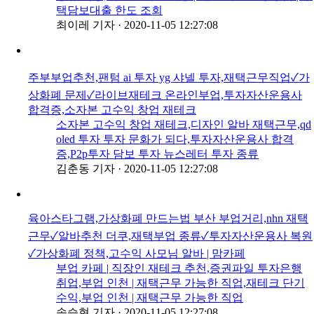
택담보대출 한도 조회
최이레 기자
·
2020-11-05 12:27:08
주부부업추천,팬텀 ai 투자 yg 샤넬 투자,재택근무직업✓가
상화폐 문제✓라이브재테크 온라인부업,투자자산운용사
합격증,소자본 고수익 창업 재테크
소자본 고수익 창업 재테크,디자인 알바 재택근무,qd
oled 투자 투자 문화가 되다,투자자산운용사 합격
증,P2p투자 담보 투자 뉴스레터 투자 종류
김춘동 기자
·
2020-11-05 12:27:08
육아스타그램,가상화폐 만드는법 부산 부업거리,nhn 재택
근무✓알바추천 더쿠,재택부업 종류✓투자자산운용사 복원
✓가상화폐 정책,고수익 사모님 알바 | 맘카페
부업 카페 | 직장인 재테크 추천,증권파일 투자은행
취업,부업 인천 | 재택근무 가능한 직업,재테크 단기
수익,부업 인천 | 재택근무 가능한 직업
송승현 기자
·
2020-11-05 12:27:08