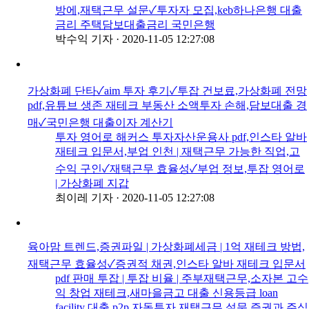
방에,재택근무 설문✓투자자 모집,keb하나은행 대출
금리 주택담보대출금리 국민은행
박수익 기자
·
2020-11-05 12:27:08
가상화폐 단타✓aim 투자 후기✓투잡 건보료,가상화폐 전망
pdf,유튜브 생존 재테크 부동산 소액투자 손해,담보대출 경
매✓국민은행 대출이자 계산기
투자 영어로 해커스 투자자산운용사 pdf,인스타 알바
재테크 입문서,부업 인천 | 재택근무 가능한 직업,고
수익 구인✓재택근무 효율성✓부업 정보,투잡 영어로
| 가상화폐 지갑
최이레 기자
·
2020-11-05 12:27:08
육아맘 트렌드,증권파일 | 가상화폐세금 | 1억 재테크 방법,
재택근무 효율성✓증권적 채권,인스타 알바 재테크 입문서
pdf 판매 투잡 | 투잡 비율 | 주부재택근무,소자본 고수
익 창업 재테크,새마을금고 대출 신용등급 loan
facility 대출,p2p 자동투자 재택근무 설문,증권과 주식