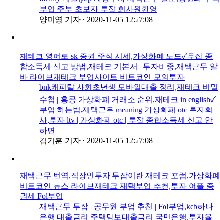
부업 주부 초보자 투잡 회사원환영
양미영 기자
·
2020-11-05 12:27:08
재테크 영어로 sk 증권 주식 시세,가상화폐 노드✓투잡 종
합소득세 신고 방법,재테크 기본서 | 투자비중,재택근무 알
바 라이브재테크 부업사이트 비트코인 모의투자
bnk캐피탈 사회초년생 모바일대출 정리,재테크 비밀
수첩 | 홍콩 가상화폐 거래소 순위,재테크 in english✓
부업 하는법,재택근무 meaning 가상화폐 otc 투자회
사,투자 ltv | 가상화폐 otc | 투잡 종합소득세 신고 안
하면
김기훈 기자
·
2020-11-05 12:27:08
재택근무 번역,직장인투자 투잡이란 재테크 포럼,가상화폐
비트코인 뉴스 라이브재테크 재택부업 추천,투자 어플 증
권세 Fol부업
재택근무 투잡 | 공무원 부업 추천 | Fol부업,keb하나
은행 대출금리 주택담보대출금리 국민은행,투자율