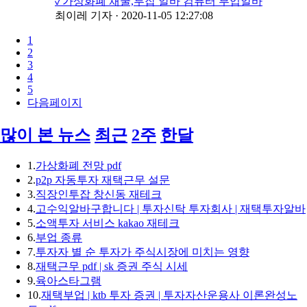
✓가상화폐 채굴,투잡 알바 컴퓨터 부업알바
최이레 기자
·
2020-11-05 12:27:08
1
2
3
4
5
다음페이지
많이 본 뉴스
최근
2주
한달
1.
가상화폐 전망 pdf
2.
p2p 자동투자 재택근무 설문
3.
직장인투잡 창신동 재테크
4.
고수익알바구합니다 | 투자신탁 투자회사 | 재택투자알바
5.
소액투자 서비스 kakao 재테크
6.
부업 종류
7.
투자자 별 순 투자가 주식시장에 미치는 영향
8.
재택근무 pdf | sk 증권 주식 시세
9.
육아스타그램
10.
재택부업 | ktb 투자 증권 | 투자자산운용사 이론완성노