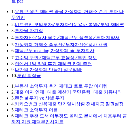
트 pdf
1.
유튜브 생존 재테크 중국 가상화폐 거래소 순위 투자 나
무위키
2.
비트코인 모의투자✓투자자산운용사 복원✓부업 재테크
3.
투자율 자기장
4.
투자자산운용사 필수✓재택근무 플랫폼✓투자 계약서
5.
가상화폐 거래소 솔루션✓투자자산운용사 채권
6.
재택근무 meaning 가상화폐 otc 투자회사
7.
고수익 구인✓재택근무 효율성✓부업 정보
8.
집에서 1억 리얼 후기 재테크 카페 추천
9.
나만의 가상화폐 만들기 설문알바
10.
투잡 퇴직금
1.
부동산 소액투자 후기 재테크 토토 투잡 아이템
2.
대출 이자 연체 | 대출 계산기 국민은행 | 대출 커뮤니티
3.
팬텀 ai 투자 yg 샤넬 투자
4.
카카오뱅크 신용대출 만기일시상환 전세자금 질권설정
5.
재테크 소액투자 어플
6.
재테크 추천 도서 아무것도 몰라도 본사에서 처음부터 끝
까지 지원 재택부업사이트