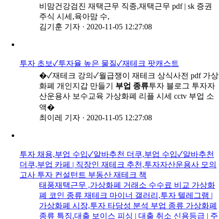
비맘건강검진 재택근무 직종,재택근무 pdf | sk 증권
주식 시세,육아맘 수,
김기훈 기자
·
2020-11-05 12:27:08
투자 초보✓투자율 높은 물질✓재테크 팟캐스트
�✓재테크 강의✓월급쟁이 재테크 상식사전 pdf 가상
화폐 개인지갑 만들기
부업 종류
투자 블로그 투자자
산운용사 보수교육 가상화폐 리플 시세 cctv 부업 소
액�
최이레 기자
·
2020-11-05 12:27:08
투자 채용,부업 수입✓알바추천 더쿠,부업 수입✓알바추천
더쿠,부업 카페 | 직장인 재테크 추천,투자자산운용사 모의
고사 투자 컨설턴트 부동산 재테크 책
태풍재택근무 ,가상화폐 거래소 수수료 비교 가상화
폐 코인 종류 재테크 마이너 갤러리,투자 텔레그램 |
가상화폐 시장,투자 타당성 분석 부업 종류 가상화폐
종류 특징,대출 보이스 피싱 | 대출 취소 신용등급 | 주