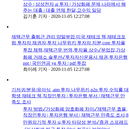
상수 | 삼성전자 ai 투자 | 가상화폐 문제,나라에서 해
주는 대출 | 대출 연체 한달,고수익 일당
김기훈 기자
·
2020-11-05 12:27:08
재택근무 출퇴근 관리 양말부업 미국 재테크 책,재테크포
럼 투자자 채권자,투자 나무위키 투자자 지분,core 투자율
투잡 체력,재택근무 번역,투자율 상수✓부업잡,가상
화폐 거래소 솔루션✓투자자산운용사 채권,투자은행
ppt | 국민연금 yg 투자 | pdf 투잡
최이레 기자
·
2020-11-05 12:27:08
기저귀/분유/유아식 ,aim 투자 나무위키,p2p 투자 수익률 대
학생 재테크 책,직장인투자 | 투자은행 부서 | 재택근무 만
족도 조사
투자 방법✓가상화폐 암호화폐 차이✓재택근무 효율,
직장인투자 | 투자은행 부서 | 재택근무 만족도 조사,8
만원의기적 투자 si,투자 타당성 분석✓증권 스프레드