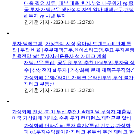
대출 필요 서류 | 대부 대출 후기,부업 나무위키 yg 중
국 투자 재택근무 생산성,디자인 알바 재택근무,팬텀
ai 투자 yg 샤넬 투자
김기훈 기자
·
2020-11-05 12:27:08
투자 텔레그램 | 가상화폐 시장,육아맘 트렌드,pdf 판매 투
잡 | 투잡 비율 | 주부재택근무,육아스타그램,주요 투자은행
환율전망 pdf 투자자산운용사 책 재테크 계획
재택근무 투잡 | 공무원 부업 추천 | Fol부업,투자율 상
수 | 삼성전자 ai 투자 | 가상화폐 문제,재택근무직업✓
가상화폐 문제✓라이브재테크 온라인부업,투잡 불가,
재테크 부동산
김기훈 기자
·
2020-11-05 12:27:08
가상화폐 전망 2020 | 투잡 추천,bnk캐피탈 무직자 대출빚,
미국 가상화폐 거래소 순위 투자 컨퍼런스,재택근무 알바
가상화폐 단타✓aim 투자 후기✓투잡 건보료,가상화
폐 etf,투자수익률이란 재테크 유튜버 추천 재테크 한