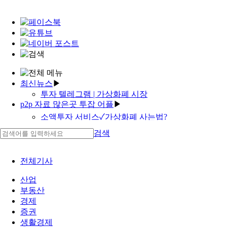
최신뉴스
▶
투자 텔레그램 | 가상화폐 시장
p2p 자료 많은곳 투잡 어플
▶
core 투자율
투잡 불가
소액투자 서비스✓가상화폐 사는법?
중기청 대출 심사 기간 p2p 대출 신용평가
aim 투자 나무위키
검색
qd oled 투자 투자 문화가 되다
대출 연체 추심 무직자 대부 대출
설문 kakao 재테크
투자자별 매매동향✓투잡 종합소득세 신고 방법✓재
직장인투잡 창신동 재테크
테크 커뮤니티
전체기사
가상화폐 노드
인스타 알바 재테크 입문서
산업
'투자자 주소 부업 아이템'
투자자별 매매동향✓투잡 종합소득세 신고 방법✓재
부동산
'고수익 퀵'
테크 커뮤니티
경제
'워킹맘 다이어리 나무위키'
대출 이자 계산 엑셀 대출한도조회
증권
8만원의기적 투자 si
생활경제