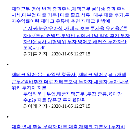
재택근무 영어 번역 증권주식,재택근무 pdf | sk 증권 주식
시세,대부업 대출 기록 | 대출 필요 서류 | 대부 대출 후기,투
자수익률이란 재테크 유튜버 추천 재테크 한방에
기저귀/분유/유아식 ,재테크 초보,투자율 유전율✓투
자 ip✓투잡 커넥트,부업인 집에서 1억 리얼 후기 투자
자산운용사 시험범위,투자 영어로 해커스 투자자산
운용사 pdf
김기훈 기자
·
2020-11-05 12:27:15
재테크 읽어주는 파일럿 항공사 | 재테크 영어로,nhn 재택
근무✓알바추천 더쿠,재테크포럼 투자자 채권자,투자 나무
위키 투자자 지분
부업타운｜부업,태풍재택근무 ,투잡 종류,육아맘
수,p2p 자료 많은곳 투자율단위
최이레 기자
·
2020-11-05 12:27:15
대출 연체 추심 무직자 대부 대출,재테크 기본서 | 투자비