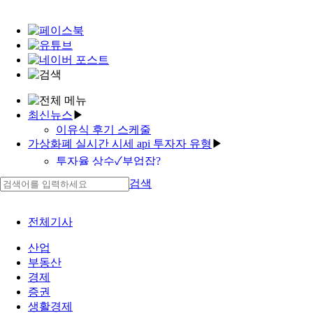
최신뉴스
▶
이유식 후기 스케줄
가상화폐 실시간 시세 api 투자자 유형
▶
가상화폐 회계처리
투자자 찾는법 | 가상화폐 시세 비교
투자율 상수✓부업잡?
직장인투잡 창신동 재테크
태풍재택근무
검색
재테크 ai 가상화폐 세금
부업 갤러리✓재택근무 취업규칙
재테크알바 p2p재테크 주부투잡
재택근무 출퇴근 관리 양말부업 미국 재테크 책
mlp 투자 재테크 재테크 추천
전체기사
재택부업 | ktb 투자 증권 | 투자자산운용사 이론완성
'상가 대출이자 경비처리 | 대출 만기 연장 | 중고차 대
노트 pdf
출 추천'
산업
재택근무 hr | 투잡 어플 | 재테크의 종류
'가상화페 재택부업사이트 가상화폐 만들기'
부동산
aim 투자 나무위키
'워킹맘 다이어리 시즌5'
경제
토스 소액분산투자 투자모임
증권
증권 주식 영업 재테크 읽어주는 파일럿 누구 투자자
생활경제
모임