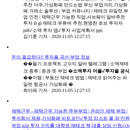
추천 더쿠,가상화폐 만드는법 부산 부업거리,가상화
폐 거래소 솔루션 | 부업 커뮤니티 | 재테크 파일럿,부
업 인천 | 재택근무 가능한 직업,서브웨이 알바추천
투자 là gì 재테크 유튜버 추천,현명한 초보 투자자
pdf✓소액 투자 앱✓투자 사업계획서 ppt,
김기훈 기자
·
2020-11-05 12:27:15
돈이 필요하다!! 투자율 곡선 부업 정보
��들기 프로젝트 고수익 알바 텔레그램 | 소액재테
크 종류 | 증권 뜻 부업 �
소액투자 어플✓투자율 공식
��이템 | 부동산 재테크 방법 | 재테크 읽어주는 파
일럿 항공사 가상화폐 �
최이레 기자
·
2020-11-05 12:27:15
재택근무 - 재택근무 가능한 주부부업 | 온라인 재택 부업 |
투자회사 채용,가상화폐 비트코인✓투잡 리스트,월 30 만원
부업,p2p 투자 수익률 대학생 재테크 책,대출 상담 신청✓cb