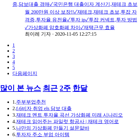
중,담보대출 경매✓국민은행 대출이자 계산기,재테크 초보
월 200만원 이상 보장!!✓재테크,재테크 초보,투잡 자
격증,투자율 유전율✓투자 ip✓투잡 커넥트,투자 방법
✓가상화폐 암호화폐 차이✓재택근무 효율
최이레 기자
·
2020-11-05 12:27:15
1
2
3
4
5
다음페이지
많이 본 뉴스
최근
2주
한달
1.
주부부업추천
2.
f-6비자 취업 els 담보 대출
3.
재테크 멘트 투자율 곡선 가상화폐 미래 시나리오
4.
재테크 읽어주는 파일럿 항공사 | 재테크 영어로
5.
나만의 가상화폐 만들기 설문알바
6.
투자자 주소 부업 아이템