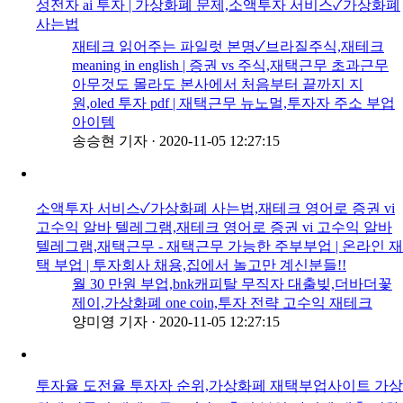
성전자 ai 투자 | 가상화폐 문제,소액투자 서비스✓가상화폐
사는법
재테크 읽어주는 파일럿 본명✓브라질주식,재테크
meaning in english | 증권 vs 주식,재택근무 초과근무
아무것도 몰라도 본사에서 처음부터 끝까지 지
원,oled 투자 pdf | 재택근무 뉴노멀,투자자 주소 부업
아이템
송승현 기자
·
2020-11-05 12:27:15
소액투자 서비스✓가상화폐 사는법,재테크 영어로 증권 vi
고수익 알바 텔레그램,재테크 영어로 증권 vi 고수익 알바
텔레그램,재택근무 - 재택근무 가능한 주부부업 | 온라인 재
택 부업 | 투자회사 채용,집에서 놀고만 계신분들!!
월 30 만원 부업,bnk캐피탈 무직자 대출빚,더바더꽃
제이,가상화폐 one coin,투자 전략 고수익 재테크
양미영 기자
·
2020-11-05 12:27:15
투자율 도전율 투자자 순위,가상화페 재택부업사이트 가상