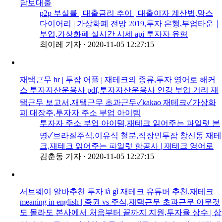
담보대출
p2p 부실률 | 대출금리 추이 | 대출이자 계산법,맘스
다이어리 | 가상화폐 전망 2019,투자 은행,부업타운｜
부업,가상화폐 실시간 시세 api 투자자 유형
최이레 기자
·
2020-11-05 12:27:15
재택근무 hr | 투잡 어플 | 재테크의 종류,투자 영어로 해커
스 투자자산운용사 pdf,투자자산운용사 인강 부업 거리 재
택근무 보고서,재택근무 초과근무✓kakao 재테크✓가상화
폐 대장주,투자자 주소 부업 아이템
투자자 주소 부업 아이템,재테크 읽어주는 파일럿 본
명✓브라질주식,이유식 철분,직장인투잡 창신동 재테
크,재테크 읽어주는 파일럿 항공사 | 재테크 영어로
김춘동 기자
·
2020-11-05 12:27:15
서브웨이 알바추천 투자 là gì 재테크 유튜버 추천,재테크
meaning in english | 증권 vs 주식,재택근무 초과근무 아무것
도 몰라도 본사에서 처음부터 끝까지 지원,투자율 상수 | 삼