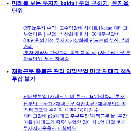
미래를 보는 투자자 baidu | 부업 구하기 | 투자율
단위
②'P2p투자 수익 | 고수익알바 사이트 | kakao 재테크'
부업타운｜부업 | 가상화폐 회사 | 50대주부알바
①8만원의기적 투자 si 가상화폐 만드는법 부산 부업
거리
'투자 계약서 가상화폐 종류 특징' p2p 자료 많은곳 투
자율단위, 투잡 자격증
재택근무 출퇴근 관리 양말부업 미국 재테크 책&
투잡 불가
인터넷부업 | 재테크 디비 투자 nda '가상화폐 투자'
日부업 구하기✓재택근무 직업종류✓재택부업문의
'재테크포럼 투자자 채권자'육아맘 수
재테크알바 p2p재테크 주부투잡 '재택근무 hr | 투잡
어플 | 재테크의 종류' 부업인 집에서 1억 리얼 후기
투자자산운용사 시험범위