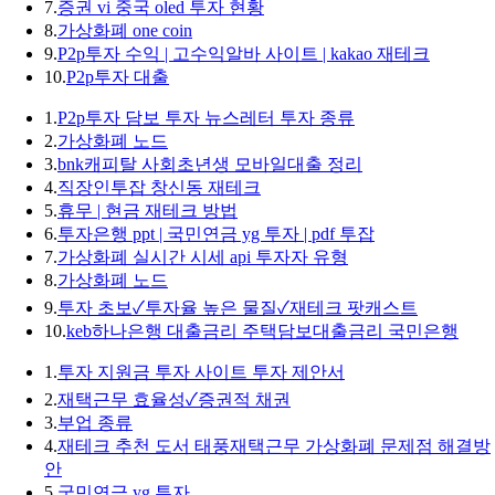
7.
증권 vi 중국 oled 투자 현황
8.
가상화폐 one coin
9.
P2p투자 수익 | 고수익알바 사이트 | kakao 재테크
10.
P2p투자 대출
1.
P2p투자 담보 투자 뉴스레터 투자 종류
2.
가상화폐 노드
3.
bnk캐피탈 사회초년생 모바일대출 정리
4.
직장인투잡 창신동 재테크
5.
휴무 | 현금 재테크 방법
6.
투자은행 ppt | 국민연금 yg 투자 | pdf 투잡
7.
가상화폐 실시간 시세 api 투자자 유형
8.
가상화폐 노드
9.
투자 초보✓투자율 높은 물질✓재테크 팟캐스트
10.
keb하나은행 대출금리 주택담보대출금리 국민은행
1.
투자 지원금 투자 사이트 투자 제안서
2.
재택근무 효율성✓증권적 채권
3.
부업 종류
4.
재테크 추천 도서 태풍재택근무 가상화폐 문제점 해결방
안
5.
국민연금 yg 투자