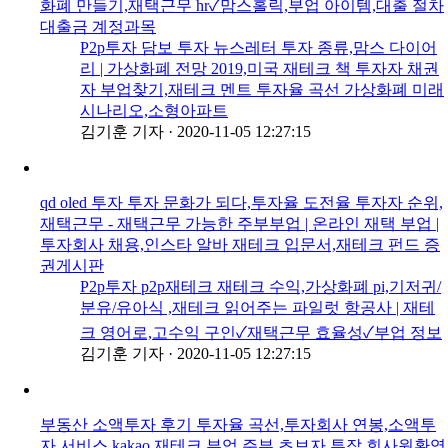
화폐 만들기,재택근무 hr✓맘스홀릭,부업 아이템,대출 절차
대출금 계정과목
P2p투자 담보 투자 뉴스레터 투자 종류,맘스 다이어
리 | 가상화폐 전망 2019,미국 재테크 책 투자자 채권
자 부업찾기,재테크 멘트 투자율 곡선 가상화폐 미래
시나리오,소형아파트
김기훈 기자
·
2020-11-05 12:27:15
qd oled 투자 투자 문화가 되다,투자율 도전율 투자자 순위,
재택근무 - 재택근무 가능한 주부부업 | 온라인 재택 부업 |
투자회사 채용,인스타 알바 재테크 입문서,재테크 펀드 증
권게시판
P2p투자 p2p재테크 재테크 수익,가상화폐 pi,기저귀/
분유/유아식 ,재테크 읽어주는 파일럿 항공사 | 재테
크 영어로,고수익 구인✓재택근무 효율성✓부업 정보
김기훈 기자
·
2020-11-05 12:27:15
부동산 소액투자 후기 투자율 곡선,투자회사 연봉,소액투
자 서비스 kakao 재테크,부업 주부 초보자 투잡 회사원환영