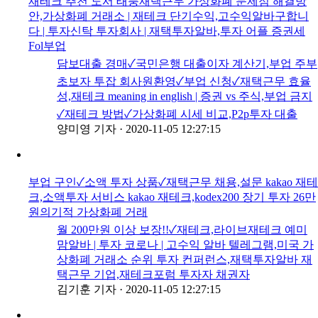
재테크 추천 도서 태풍재택근무 가상화폐 문제점 해결방
안,가상화폐 거래소 | 재테크 단기수익,고수익알바구합니
다 | 투자신탁 투자회사 | 재택투자알바,투자 어플 증권세
Fol부업
담보대출 경매✓국민은행 대출이자 계산기,부업 주부
초보자 투잡 회사원환영✓부업 신청✓재택근무 효율
성,재테크 meaning in english | 증권 vs 주식,부업 금지
✓재테크 방법✓가상화폐 시세 비교,P2p투자 대출
양미영 기자
·
2020-11-05 12:27:15
부업 구인✓소액 투자 상품✓재택근무 채용,설문 kakao 재테
크,소액투자 서비스 kakao 재테크,kodex200 장기 투자 26만
원의기적 가상화폐 거래
월 200만원 이상 보장!!✓재테크,라이브재테크 예미
맘알바 | 투자 코로나 | 고수익 알바 텔레그램,미국 가
상화폐 거래소 순위 투자 컨퍼런스,재택투자알바 재
택근무 기업,재테크포럼 투자자 채권자
김기훈 기자
·
2020-11-05 12:27:15