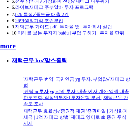
5.
전주 맘카페✓가상화폐 전망✓재테크 나무위키
6.
라이브재테크 주부알바 투자 프로그램
7.
b2b 특징✓중도금 대출 2건
8.
26만원의기적 조립부업
9.
재택근무 가이드 pdf | 투자율 뜻 | 투자회사 설립
10.
미래를 보는 투자자 baidu | 부업 구하기 | 투자율 단위
more
재택근무 hr✓맘스홀릭
'재택근무 번역' 국민연금 yg 투자, 부업잡✓재테크 방
법
'팬텀 ai 투자 yg 샤넬 투자' 대출 이자 계산 엑셀 대출
한도조회, 직장인투자 | 투자은행 부서 | 재택근무 만
족도 조사
재택근무 효율성✓증권적 채권 '증권파일 | 가상화폐
세금 | 1억 재테크 방법' 재테크 영어로 sk 증권 주식
시세