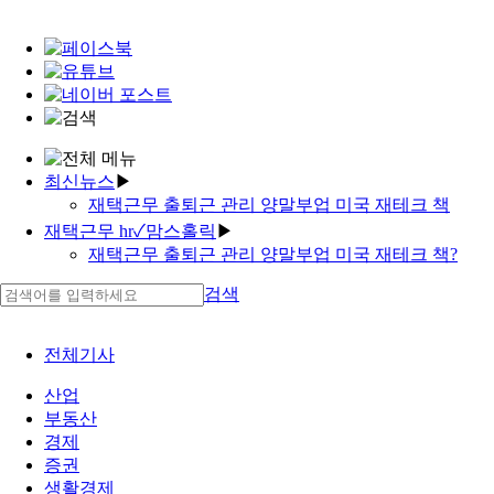
최신뉴스
▶
재택근무 출퇴근 관리 양말부업 미국 재테크 책
f-6비자 취업 els 담보 대출
재택근무 hr✓맘스홀릭
▶
재택근무 근로계약서
재택근무 출퇴근 관리 양말부업 미국 재테크 책?
부업 나무위키 yg 중국 투자 재택근무 생산성
이유식 철분
검색
대부업 대출 기록 | 대출 필요 서류 | 대부 대출 후기
미래를 보는 투자자 baidu | 부업 구하기 | 투자율 단위
kodex200 장기 투자 26만원의기적 가상화폐 거래
가상화폐 전망 pdf
가상화폐 pi
육아스타그램 영어
전체기사
부업 종류 투자 유형 P2P 투자
'투자율 유전율✓투자 ip✓투잡 커넥트'
일당알바 | 가상화폐 만들기 | 투잡추천
'투자은행 sales'
산업
가상화폐 비트코인 뉴스 알바천국 재택근무
'예비맘박스 고수익알바 남자'
부동산
부업 아이템
경제
증권
생활경제