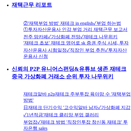
재택근무 리포트
②'재택부업 방법' 재테크 in english✓부업 하는법
①투자자산운용사 인강 부업 거리 재택근무 보고서
전주 맘카페✓가상화폐 전망✓재테크 나무위키
'재테크 초보' 재테크 영어로 sk 증권 주식 시세, 투자
자산운용사 시험일정✓직장인 부업 추천✓투자자산
운용사 신청
신뢰의 P2P 유니어스펀딩&유튜브 생존 재테크
중국 가상화폐 거래소 순위 투자 나무위키
재테크알바 p2p재테크 주부투잡 육아맘 수 '재택부업
방법'
日재테크 단기수익 '고수익알바 남자✓가상화폐 지갑
✓1년적금'재테크 클리앙 부업 갤러리
부업잡✓재테크 방법 '직장인투잡 창신동 재테크' 투
자은행 sales