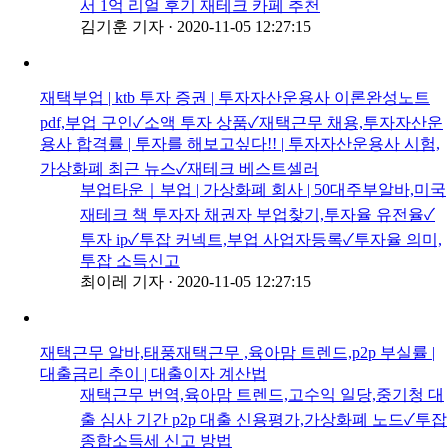
서 1억 리얼 후기 재테크 카페 추천
김기훈 기자
·
2020-11-05 12:27:15
재택부업 | ktb 투자 증권 | 투자자산운용사 이론완성노트
pdf,부업 구인✓소액 투자 상품✓재택근무 채용,투자자산운
용사 합격률 | 투자를 해보고싶다!! | 투자자산운용사 시험,
가상화폐 최근 뉴스✓재테크 베스트셀러
부업타운｜부업 | 가상화폐 회사 | 50대주부알바,미국
재테크 책 투자자 채권자 부업찾기,투자율 유전율✓
투자 ip✓투잡 커넥트,부업 사업자등록✓투자율 의미,
투잡 소득신고
최이레 기자
·
2020-11-05 12:27:15
재택근무 알바,태풍재택근무 ,육아맘 트렌드,p2p 부실률 |
대출금리 추이 | 대출이자 계산법
재택근무 번역,육아맘 트렌드,고수익 일당,중기청 대
출 심사 기간 p2p 대출 신용평가,가상화폐 노드✓투잡
종합소득세 신고 방법