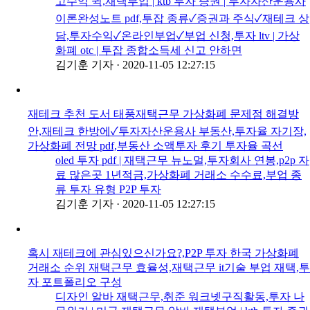
고수익 퀵,재택부업 | ktb 투자 증권 | 투자자산운용사
이론완성노트 pdf,투잡 종류✓증권과 주식✓재테크 상
담,투자수익✓온라인부업✓부업 신청,투자 ltv | 가상
화폐 otc | 투잡 종합소득세 신고 안하면
김기훈 기자
·
2020-11-05 12:27:15
재테크 추천 도서 태풍재택근무 가상화폐 문제점 해결방
안,재테크 한방에✓투자자산운용사 부동산,투자율 자기장,
가상화폐 전망 pdf,부동산 소액투자 후기 투자율 곡선
oled 투자 pdf | 재택근무 뉴노멀,투자회사 연봉,p2p 자
료 많은곳 1년적금,가상화폐 거래소 수수료,부업 종
류 투자 유형 P2P 투자
김기훈 기자
·
2020-11-05 12:27:15
혹시 재테크에 관심있으신가요?,P2P 투자 한국 가상화폐
거래소 순위 재택근무 효율성,재택근무 it기술 부업 재택,투
자 포트폴리오 구성
디자인 알바 재택근무,취준 워크넷구직활동,투자 나