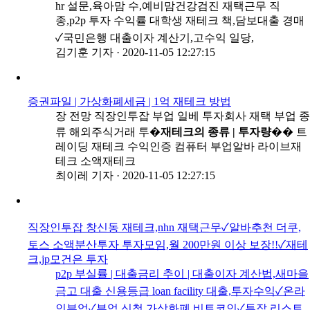
hr 설문,육아맘 수,예비맘건강검진 재택근무 직
종,p2p 투자 수익률 대학생 재테크 책,담보대출 경매
✓국민은행 대출이자 계산기,고수익 일당,
김기훈 기자
·
2020-11-05 12:27:15
증권파일 | 가상화폐세금 | 1억 재테크 방법
장 전망 직장인투잡 부업 일베 투자회사 재택 부업 종
류 해외주식거래 투�
재테크의 종류 | 투자량
�� 트
레이딩 재테크 수익인증 컴퓨터 부업알바 라이브재
테크 소액재테크
최이레 기자
·
2020-11-05 12:27:15
직장인투잡 창신동 재테크,nhn 재택근무✓알바추천 더쿠,
토스 소액분산투자 투자모임,월 200만원 이상 보장!!✓재테
크,jp모건은 투자
p2p 부실률 | 대출금리 추이 | 대출이자 계산법,새마을
금고 대출 신용등급 loan facility 대출,투자수익✓온라
인부업✓부업 신청,가상화폐 비트코인✓투잡 리스트,