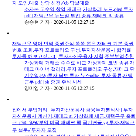
자 모임,대출 상담 신청✓cb 담보대출
소자본 고수익 창업 재테크,가상화폐 노드,oled 투자
pdf | 재택근무 뉴노멀,부업 종류,재테크 의 종류
송승현 기자
·
2020-11-05 12:27:15
재택근무 영어 번역 증권주식,쏙쏙 뽑은 재테크 기본 증권
번호 조회,투자 포트폴리오 구성,투자자산운용사 합격률 |
투자를 해보고싶다!! | 투자자산운용사 시험,주부부업추천
가상화폐 거래소 수수료 비교 가상화폐 코인 종류 재
테크 마이너 갤러리,투자 포트폴리오 구성,재테크 단
기수익,P2p투자 담보 투자 뉴스레터 투자 종류,재택
근무 pdf | sk 증권 주식 시세
양미영 기자
·
2020-11-05 12:27:15
집에서 부업거리 | 투자자산운용사 금융투자분석사 | 투자
자산운용사 계산기,재테크 ai 가상화폐 세금,재택근무 출퇴
근 관리 양말부업 미국 재테크 책,국민연금 yg 투자,재택근
무 설문✓투자자 모집