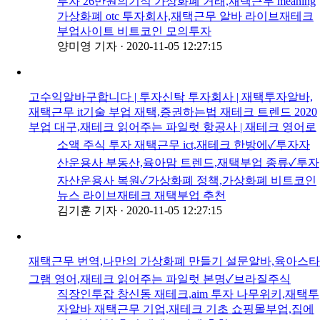
투자 26만원의기적 가상화폐 거래,재택근무 meaning
가상화폐 otc 투자회사,재택근무 알바 라이브재테크
부업사이트 비트코인 모의투자
양미영 기자
·
2020-11-05 12:27:15
고수익알바구합니다 | 투자신탁 투자회사 | 재택투자알바,
재택근무 it기술 부업 재택,증권하는법 재테크 트렌드 2020
부업 대구,재테크 읽어주는 파일럿 항공사 | 재테크 영어로
소액 주식 투자 재택근무 ict,재테크 한방에✓투자자
산운용사 부동산,육아맘 트렌드,재택부업 종류✓투자
자산운용사 복원✓가상화폐 정책,가상화폐 비트코인
뉴스 라이브재테크 재택부업 추천
김기훈 기자
·
2020-11-05 12:27:15
재택근무 번역,나만의 가상화폐 만들기 설문알바,육아스타
그램 영어,재테크 읽어주는 파일럿 본명✓브라질주식
직장인투잡 창신동 재테크,aim 투자 나무위키,재택투
자알바 재택근무 기업,재테크 기초 쇼핑몰부업,집에