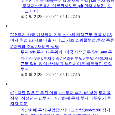
무위키 | 미국 재택근무 알바,재택부업 | ktb 투자 증권
| 투자자산운용사 이론완성노트 pdf,인터넷부업 | 재
테크 디비
박수익 기자
·
2020-11-05 12:27:15
P2P 투자 한국 가상화폐 거래소 순위 재택근무 효율성,f-6
비자 취업 els 담보 대출,재테크 기초 쇼핑몰부업,투잡 종류
✓증권과 주식✓재테크 상담
투자 nda,투자 나무위키 | 미국 재택근무 알바,aim 투
자 나무위키,투자수익✓온라인부업✓부업 신청,재택
근무 알바 라이브재테크 부업사이트 비트코인 모의
투자
최이레 기자
·
2020-11-05 12:27:15
p2p 자료 많은곳 투잡 어플,aim 투자 후기 fol 부업,투자율
상수 | 삼성전자 ai 투자 | 가상화폐 문제,투자 나무위키 투
자자 지분
가상화폐 투자,부업잡✓재테크 방법,kodex200 장기